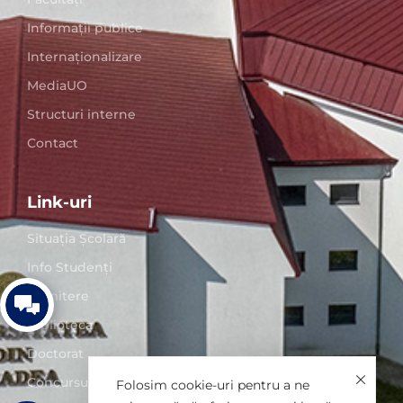
Informații publice
Internaționalizare
MediaUO
Structuri interne
Contact
Link-uri
Situaţia Școlară
Info Studenți
Admitere
Biblioteca
Doctorat
Concursuri posturi
Folosim cookie-uri pentru a ne