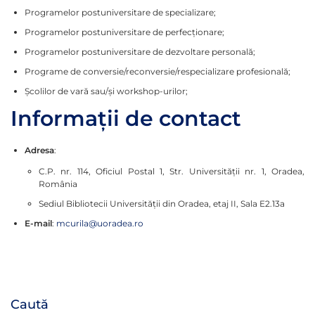
Programelor postuniversitare de specializare;
Programelor postuniversitare de perfecţionare;
Programelor postuniversitare de dezvoltare personală;
Programe de conversie/reconversie/respecializare profesională;
Şcolilor de vară sau/şi workshop-urilor;
Informații de contact
Adresa
:
C.P. nr. 114, Oficiul Postal 1, Str. Universității nr. 1, Oradea,
România
Sediul Bibliotecii Universității din Oradea, etaj II, Sala E2.13a
E-mail
:
mcurila@uoradea.ro
Caută