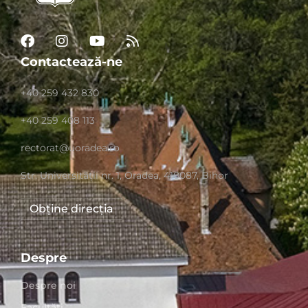
Contactează-ne
+40 259 432 830
+40 259 408 113
rectorat@uoradea.ro
Str. Universităţii nr. 1, Oradea, 410087, Bihor
Obține direcția
Despre
Despre noi
Facultăți