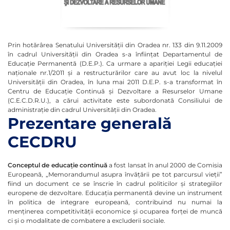
Prin hotărârea Senatului Universităţii din Oradea nr. 133 din 9.11.2009
în cadrul Universităţii din Oradea s-a înfiinţat Departamentul de
Educaţie Permanentă (D.E.P.). Ca urmare a apariţiei Legii educaţiei
naţionale nr.1/2011 şi a restructurărilor care au avut loc la nivelul
Universităţii din Oradea, în luna mai 2011 D.E.P. s-a transformat în
Centru de Educaţie Continuă şi Dezvoltare a Resurselor Umane
(C.E.C.D.R.U.), a cărui activitate este subordonată Consiliului de
administraţie din cadrul Universităţii din Oradea.
Prezentare generală
CECDRU
Conceptul de educație continuă
a fost lansat în anul 2000 de Comisia
Europeană, „Memorandumul asupra învățării pe tot parcursul vieții”
fiind un document ce se înscrie în cadrul politicilor și strategiilor
europene de dezvoltare. Educația permanentă devine un instrument
în politica de integrare europeană, contribuind nu numai la
menținerea competitivității economice și ocuparea forței de muncă
ci și o modalitate de combatere a excluderii sociale.