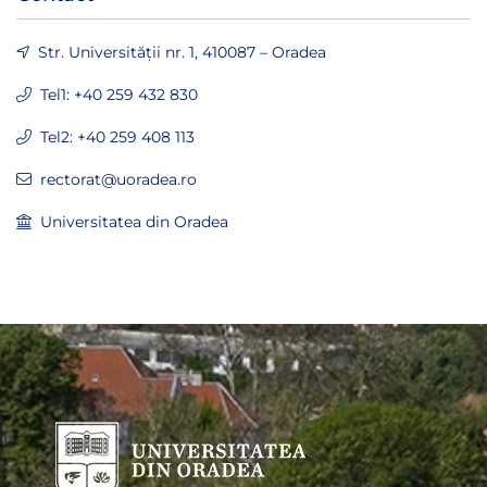
Str. Universității nr. 1, 410087 – Oradea
Tel1: +40 259 432 830
Tel2: +40 259 408 113
rectorat@uoradea.ro
Universitatea din Oradea