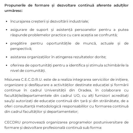
Propunerile de formare și dezvoltare continuă aferente adulților
urmăresc:
încurajarea creșterii și dezvoltării industriale;
asigurare de suport și asistență persoanelor pentru a putea
răspunde problemelor practice cu care aceștia se confruntă;
pregătire pentru oportunitățile de muncă, actuale și de
perspectivă;
asistarea organizațiilor în atingerea rezultatelor dorite;
oferirea de oportunități pentru a identifica și stimula schimbările la
nivel de comunități.
Misiunea C.E.C.D.R.U. este de a realiza integrarea serviciilor de iniţiere,
organizare şi desfăşurare a activităţilor destinate educaţiei şi formării
continue în cadrul Universităţii din Oradea, în colaborare cu
facultăţile/departamentele din cadrul UO, cu alţi furnizori acreditaţi
sau/şi autorizaţi de educaţie continuă din ţară şi din străinătate, de a
oferi consultanţă metodologică responsabililor cu formarea continuă
din cadrul facultăţilor şi departamentelor;
CECDRU promovează organizarea programelor postuniversitare de
formare şi dezvoltare profesională continuă sub forma: