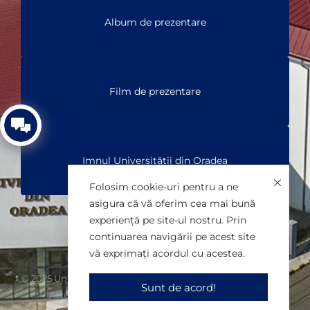
Album de prezentare
Film de prezentare
Imnul Universității din Oradea
Folosim cookie-uri pentru a ne
asigura că vă oferim cea mai bună
experiență pe site-ul nostru. Prin
continuarea navigării pe acest site
vă exprimați acordul cu acestea.
© 2025 Universitatea din Oradea. Toate drepturile rezervate.
Sunt de acord!
Actualizare: Birou Comunicare. Găzduire: SMIIT