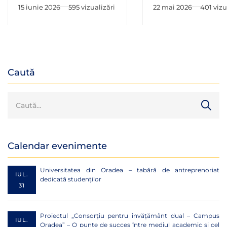
Oradea | ghid înscriere
vizită la primarul 
15 iunie 2026
595 vizualizări
22 mai 2026
401 vizu
online
Birta
Caută
Calendar evenimente
Universitatea din Oradea – tabără de antreprenoriat
IUL.
dedicată studenților
31
Proiectul „Consorțiu pentru învățământ dual – Campus
IUL.
Oradea” – O punte de succes între mediul academic și cel