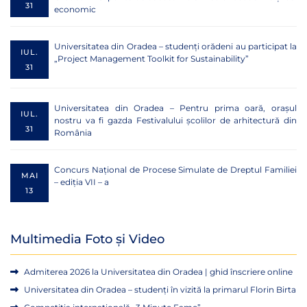
31
economic
Universitatea din Oradea – studenți orădeni au participat la
IUL.
„Project Management Toolkit for Sustainability”
31
Universitatea din Oradea – Pentru prima oară, orașul
IUL.
nostru va fi gazda Festivalului școlilor de arhitectură din
31
România
Concurs Național de Procese Simulate de Dreptul Familiei
MAI
– ediția VII – a
13
Multimedia Foto și Video
Admiterea 2026 la Universitatea din Oradea | ghid înscriere online
Universitatea din Oradea – studenți în vizită la primarul Florin Birta