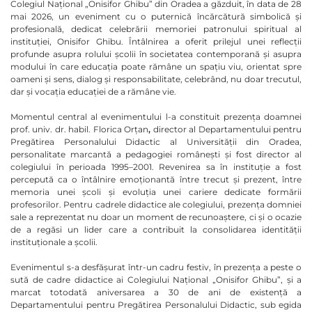
Colegiul Național „Onisifor Ghibu” din Oradea a găzduit, în data de 28
mai 2026, un eveniment cu o puternică încărcătură simbolică și
profesională, dedicat celebrării memoriei patronului spiritual al
instituției, Onisifor Ghibu. Întâlnirea a oferit prilejul unei reflecții
profunde asupra rolului școlii în societatea contemporană și asupra
modului în care educația poate rămâne un spațiu viu, orientat spre
oameni și sens, dialog și responsabilitate, celebrând, nu doar trecutul,
dar și vocația educației de a rămâne vie.
Momentul central al evenimentului l-a constituit prezența
doamnei
prof. univ. dr. habil. Florica Orțan
,
director al Departamentului pentru
Pregătirea Personalului Didactic al Universității din Oradea,
personalitate marcantă a pedagogiei românești și fost director al
colegiului în perioada 1995–2001. Revenirea sa în instituție a fost
percepută ca o întâlnire emoționantă între trecut și prezent, între
memoria unei școli și evoluția unei cariere dedicate formării
profesorilor. Pentru cadrele didactice ale colegiului, prezența domniei
sale a reprezentat nu doar un moment de recunoaștere, ci și o ocazie
de a regăsi un lider care a contribuit la consolidarea identității
instituționale a școlii.
Evenimentul s-a desfășurat într-un cadru festiv, în prezența a peste o
sută de cadre didactice ai Colegiului Național „Onisifor Ghibu”, și a
marcat totodată aniversarea a 30 de ani de existență a
Departamentului pentru Pregătirea Personalului Didactic, sub egida