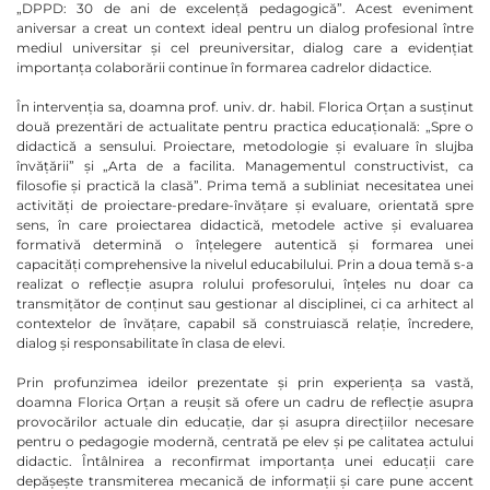
„DPPD: 30 de ani de excelență pedagogică”. Acest eveniment
aniversar a creat un context ideal pentru un dialog profesional între
mediul universitar și cel preuniversitar, dialog care a evidențiat
importanța colaborării continue în formarea cadrelor didactice.
În intervenția sa, doamna prof. univ. dr. habil. Florica Orțan a susținut
două prezentări de actualitate pentru practica educațională: „Spre o
didactică a sensului. Proiectare, metodologie și evaluare în slujba
învățării” și „Arta de a facilita. Managementul constructivist, ca
filosofie și practică la clasă”. Prima temă a subliniat necesitatea unei
activități de proiectare-predare-învățare și evaluare, orientată spre
sens, în care proiectarea didactică, metodele active și evaluarea
formativă determină o înțelegere autentică și formarea unei
capacități comprehensive la nivelul educabilului. Prin a doua temă s-a
realizat o reflecție asupra rolului profesorului, înțeles nu doar ca
transmițător de conținut sau gestionar al disciplinei, ci ca arhitect al
contextelor de învățare, capabil să construiască relație, încredere,
dialog și responsabilitate în clasa de elevi.
Prin profunzimea ideilor prezentate și prin experiența sa vastă,
doamna Florica Orțan a reușit să ofere un cadru de reflecție asupra
provocărilor actuale din educație, dar și asupra direcțiilor necesare
pentru o pedagogie modernă, centrată pe elev și pe calitatea actului
didactic. Întâlnirea a reconfirmat importanța unei educații care
depășește transmiterea mecanică de informații și care pune accent