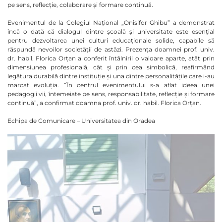
pe sens, reflecție, colaborare și formare continuă.
Evenimentul de la Colegiul Național „Onisifor Ghibu” a demonstrat
încă o dată că dialogul dintre școală și universitate este esențial
pentru dezvoltarea unei culturi educaționale solide, capabile să
răspundă nevoilor societății de astăzi. Prezența doamnei prof. univ.
dr. habil. Florica Orțan a conferit întâlnirii o valoare aparte, atât prin
dimensiunea profesională, cât și prin cea simbolică, reafirmând
legătura durabilă dintre instituție și una dintre personalitățile care i-au
marcat evoluția. ”În centrul evenimentului s-a aflat ideea unei
pedagogii vii, întemeiate pe sens, responsabilitate, reflecție și formare
continuă”, a confirmat doamna prof. univ. dr. habil. Florica Orțan.
Echipa de Comunicare – Universitatea din Oradea