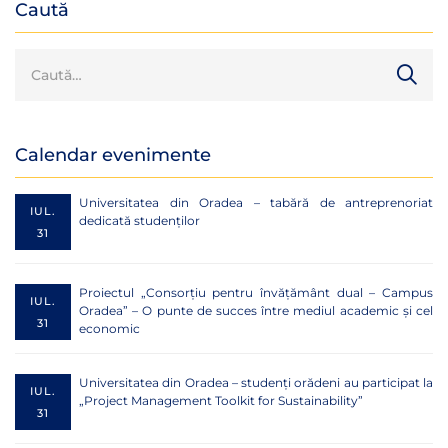
Caută
Calendar evenimente
Universitatea din Oradea – tabără de antreprenoriat
IUL.
dedicată studenților
31
Proiectul „Consorțiu pentru învățământ dual – Campus
IUL.
Oradea” – O punte de succes între mediul academic și cel
31
economic
Universitatea din Oradea – studenți orădeni au participat la
IUL.
„Project Management Toolkit for Sustainability”
31