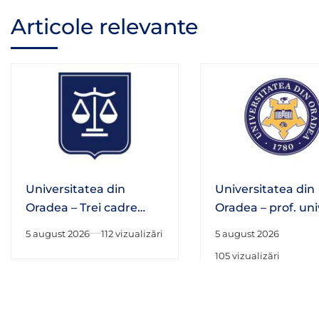
Articole relevante
Universitatea din
Universitatea din
Oradea – Trei cadre
Oradea – prof. univ
didactice ale Facultății
habil. Adrian Hato
5 august 2026
112 vizualizări
5 august 2026
de Drept au fost alese
fost numit în Consi
105 vizualizări
în structurile de
Național al Cercet
conducere ale
Științifice
Asociației Române de
Științe Penale