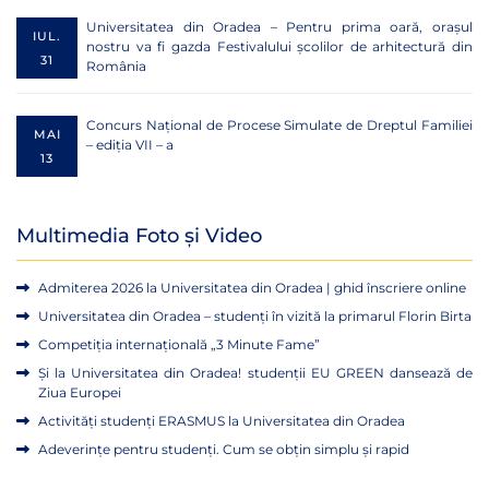
Universitatea din Oradea – Pentru prima oară, orașul
IUL.
nostru va fi gazda Festivalului școlilor de arhitectură din
31
România
Concurs Național de Procese Simulate de Dreptul Familiei
MAI
– ediția VII – a
13
Multimedia Foto și Video
Admiterea 2026 la Universitatea din Oradea | ghid înscriere online
Universitatea din Oradea – studenți în vizită la primarul Florin Birta
Competiția internațională „3 Minute Fame”
Și la Universitatea din Oradea! studenții EU GREEN dansează de
Ziua Europei
Activități studenți ERASMUS la Universitatea din Oradea
Adeverințe pentru studenți. Cum se obțin simplu și rapid