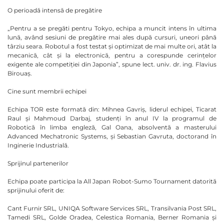
O perioadă intensă de pregătire
„Pentru a se pregăti pentru Tokyo, echipa a muncit intens în ultima
lună, având sesiuni de pregătire mai ales după cursuri, uneori până
târziu seara. Robotul a fost testat și optimizat de mai multe ori, atât la
mecanică, cât și la electronică, pentru a corespunde cerințelor
exigente ale competiției din Japonia”, spune lect. univ. dr. ing. Flavius
Birouaș.
Cine sunt membrii echipei
Echipa TOR este formată din: Mihnea Gavriș, liderul echipei, Ticarat
Raul și Mahmoud Darbaj, studenți în anul IV la programul de
Robotică în limba engleză, Gal Oana, absolventă a masterului
Advanced Mechatronic Systems, și Sebastian Gavruta, doctorand în
Inginerie Industrială.
Sprijinul partenerilor
Echipa poate participa la All Japan Robot-Sumo Tournament datorită
sprijinului oferit de:
Cant Furnir SRL, UNIQA Software Services SRL, Transilvania Post SRL,
Tamedi SRL, Golde Oradea, Celestica Romania, Berner Romania și