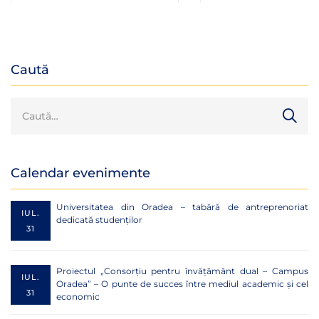
în structurile de
Național al Cercet
conducere ale
Științifice
Asociației Române de
Științe Penale
Caută
Calendar evenimente
Universitatea din Oradea – tabără de antreprenoriat
IUL.
dedicată studenților
31
Proiectul „Consorțiu pentru învățământ dual – Campus
IUL.
Oradea” – O punte de succes între mediul academic și cel
31
economic