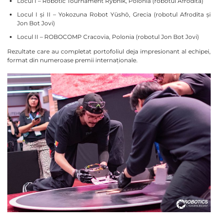
Locul I – Robotic Tournament Rybnik, Polonia (robotul Afrodita)
Locul I și II – Yokozuna Robot Yūshō, Grecia (robotul Afrodita și
Jon Bot Jovi)
Locul II – ROBOCOMP Cracovia, Polonia (robotul Jon Bot Jovi)
Rezultate care au completat portofoliul deja impresionant al echipei,
format din numeroase premii internaționale.