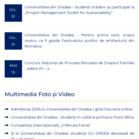
Universitatea din Oradea – studenți orădeni au participat la
IUL.
„Project Management Toolkit for Sustainability”
31
Universitatea din Oradea – Pentru prima oară, orașul
IUL.
nostru va fi gazda Festivalului școlilor de arhitectură din
31
România
Concurs Național de Procese Simulate de Dreptul Familiei
MAI
– ediția VII – a
13
Multimedia Foto și Video
Admiterea 2026 la Universitatea din Oradea | ghid înscriere online
Universitatea din Oradea – studenți în vizită la primarul Florin Birta
Competiția internațională „3 Minute Fame”
Și la Universitatea din Oradea! studenții EU GREEN dansează de
Ziua Europei