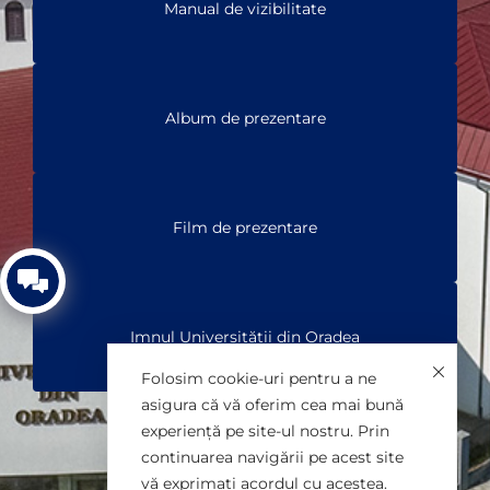
Manual de vizibilitate
Album de prezentare
Film de prezentare
Imnul Universității din Oradea
Folosim cookie-uri pentru a ne
asigura că vă oferim cea mai bună
experiență pe site-ul nostru. Prin
continuarea navigării pe acest site
vă exprimați acordul cu acestea.