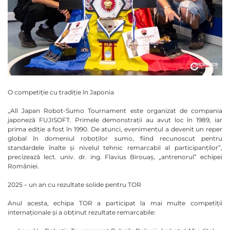
O competiție cu tradiție în Japonia
„All Japan Robot-Sumo Tournament este organizat de compania
japoneză FUJISOFT. Primele demonstrații au avut loc în 1989, iar
prima ediție a fost în 1990. De atunci, evenimentul a devenit un reper
global în domeniul roboților sumo, fiind recunoscut pentru
standardele înalte și nivelul tehnic remarcabil al participanților”,
precizează lect. univ. dr. ing. Flavius Birouaș, „antrenorul” echipei
României.
2025 – un an cu rezultate solide pentru TOR
Anul acesta, echipa TOR a participat la mai multe competiții
internaționale și a obținut rezultate remarcabile: