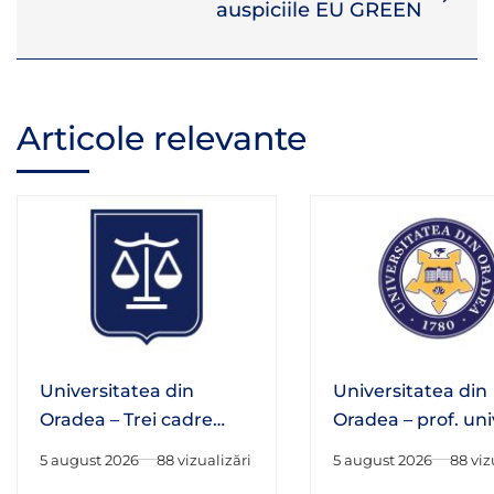
auspiciile EU GREEN
Articole relevante
Universitatea din
Universitatea din
Oradea – Trei cadre
Oradea – prof. univ
didactice ale Facultății
habil. Adrian Hato
5 august 2026
88 vizualizări
5 august 2026
88 viz
de Drept au fost alese
fost numit în Consi