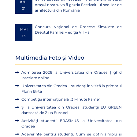
IUL.
orașul nostru va fi gazda Festivalului școlilor de
31
arhitectură din România
Concurs Național de Procese Simulate de
MAI
Dreptul Familiei – ediția VII – a
13
Multimedia Foto și Video
Admiterea 2026 la Universitatea din Oradea | ghid
înscriere online
Universitatea din Oradea – studenți în vizită la primarul
Florin Birta
Competiția internațională „3 Minute Fame”
Și la Universitatea din Oradea! studenții EU GREEN
dansează de Ziua Europei
Activități studenți ERASMUS la Universitatea din
Oradea
Adeverințe pentru studenți. Cum se obțin simplu și