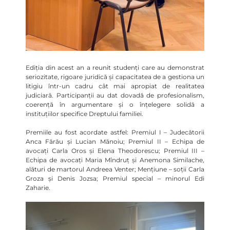
Ediția din acest an a reunit studenți care au demonstrat
seriozitate, rigoare juridică și capacitatea de a gestiona un
litigiu într-un cadru cât mai apropiat de realitatea
judiciară. Participanții au dat dovadă de profesionalism,
coerență în argumentare și o înțelegere solidă a
instituțiilor specifice Dreptului familiei.
Premiile au fost acordate astfel: Premiul I – Judecătorii
Anca Fărău și Lucian Mănoiu; Premiul II – Echipa de
avocați Carla Oros și Elena Theodorescu; Premiul III –
Echipa de avocați Maria Mîndruț și Anemona Similache,
alături de martorul Andreea Venter; Mențiune – soții Carla
Groza și Denis Jozsa; Premiul special – minorul Edi
Zaharie.