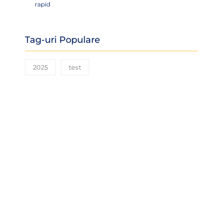
rapid
Tag-uri Populare
2025
test
NEWSLETTER #6 EU
GREEN_UO
NEWSLETTER #5 EU