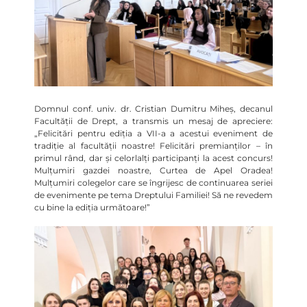
Domnul conf. univ. dr. Cristian Dumitru Miheș, decanul
Facultății de Drept, a transmis un mesaj de apreciere:
„Felicitări pentru ediția a VII-a a acestui eveniment de
tradiție al facultății noastre! Felicitări premianților – în
primul rând, dar și celorlalți participanți la acest concurs!
Mulțumiri gazdei noastre, Curtea de Apel Oradea!
Mulțumiri colegelor care se îngrijesc de continuarea seriei
de evenimente pe tema Dreptului Familiei! Să ne revedem
cu bine la ediția următoare!”