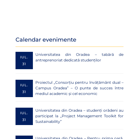
Calendar evenimente
Universitatea din Oradea – tabără de
IUL.
antreprenoriat dedicată studenților
31
Proiectul „Consorțiu pentru învățământ dual –
IUL.
Campus Oradea” – O punte de succes între
31
mediul academic și cel economic
Universitatea din Oradea – studenți orădeni au
IUL.
participat la „Project Management Toolkit for
31
Sustainability”
Universitatea din Oradea – Pentru prima oară,