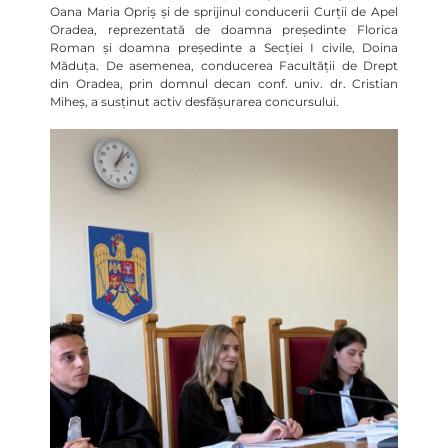
Oana Maria Opriș și de sprijinul conducerii Curții de Apel
Oradea, reprezentată de doamna președinte Florica
Roman și doamna președinte a Secției I civile, Doina
Măduța. De asemenea, conducerea Facultății de Drept
din Oradea, prin domnul decan conf. univ. dr. Cristian
Miheș, a susținut activ desfășurarea concursului.