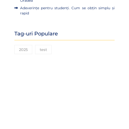
Oradea
Adeverințe pentru studenți. Cum se obțin simplu și
rapid
Tag-uri Populare
2025
test
NEWSLETTER #6 EU
GREEN_UO