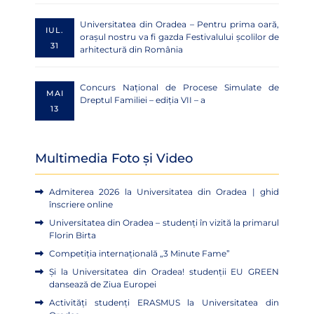
Universitatea din Oradea – Pentru prima oară,
IUL.
orașul nostru va fi gazda Festivalului școlilor de
31
arhitectură din România
Concurs Național de Procese Simulate de
MAI
Dreptul Familiei – ediția VII – a
13
Multimedia Foto și Video
Admiterea 2026 la Universitatea din Oradea | ghid
înscriere online
Universitatea din Oradea – studenți în vizită la primarul
Florin Birta
Competiția internațională „3 Minute Fame”
Și la Universitatea din Oradea! studenții EU GREEN
dansează de Ziua Europei
Activități studenți ERASMUS la Universitatea din