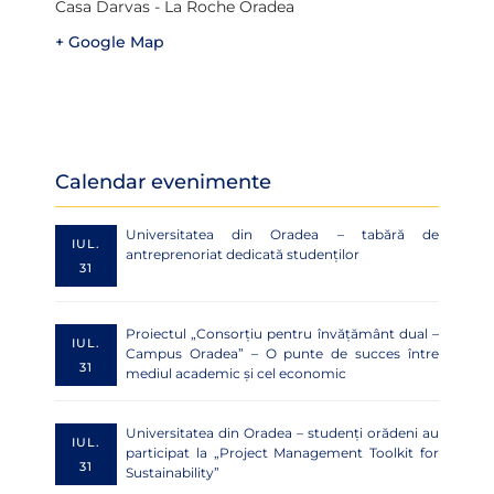
Casa Darvas - La Roche Oradea
+ Google Map
Calendar evenimente
Universitatea din Oradea – tabără de
IUL.
antreprenoriat dedicată studenților
31
Proiectul „Consorțiu pentru învățământ dual –
IUL.
Campus Oradea” – O punte de succes între
31
mediul academic și cel economic
Universitatea din Oradea – studenți orădeni au
IUL.
participat la „Project Management Toolkit for
31
Sustainability”