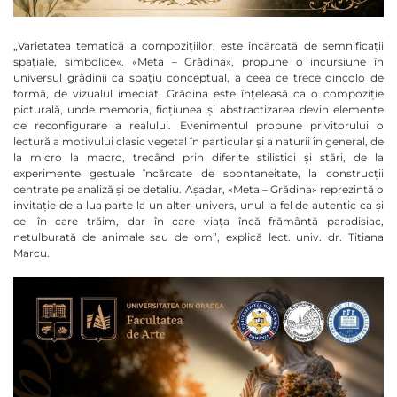
„Varietatea tematică a compozițiilor, este încărcată de semnificații
spațiale, simbolice«. «Meta
–
Grădina», propune o incursiune în
universul grădinii ca spațiu conceptual, a ceea ce trece dincolo de
formă, de vizualul imediat. Grădina este înțeleasă ca o compoziție
picturală, unde memoria, ficțiunea și abstractizarea devin elemente
de reconfigurare a realului. Evenimentul propune privitorului o
lectură a motivului clasic vegetal în particular și a naturii în general, de
la micro la macro, trecând prin diferite stilistici și stări, de la
experimente gestuale încărcate de spontaneitate, la construcții
centrate pe analiză și pe detaliu. Așadar, «Meta – Grădina» reprezintă o
invitație de a lua parte la un alter-univers, unul la fel de autentic ca și
cel în care trăim, dar în care viața încă frământă paradisiac,
netulburată de animale sau de om”, explică lect. univ. dr. Titiana
Marcu.