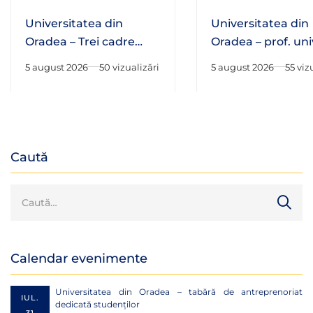
Universitatea din
Universitatea din
Oradea – Trei cadre
Oradea – prof. univ
didactice ale Facultății
habil. Adrian Hato
5 august 2026
50 vizualizări
5 august 2026
55 viz
de Drept au fost alese
fost numit în Consi
în structurile de
Național al Cercet
conducere ale
Științifice
Asociației Române de
Științe Penale
Caută
Calendar evenimente
Universitatea din Oradea – tabără de antreprenoriat
IUL.
dedicată studenților