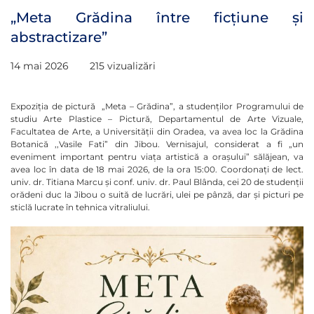
„Meta Grădina între ficțiune și
abstractizare”
14 mai 2026
215 vizualizări
Expoziția de pictură „Meta – Grădina”, a studenților Programului de
studiu Arte Plastice – Pictură, Departamentul de Arte Vizuale,
Facultatea de Arte, a Universității din Oradea, va avea loc la Grădina
Botanică ,,Vasile Fati” din Jibou. Vernisajul, considerat a fi „un
eveniment important pentru viața artistică a orașului” sălăjean, va
avea loc în data de 18 mai 2026, de la ora 15:00. Coordonați de lect.
univ. dr. Titiana Marcu și conf. univ. dr. Paul Blânda, cei 20 de studenții
orădeni duc la Jibou o suită de lucrări, ulei pe pânză, dar și picturi pe
sticlă lucrate în tehnica vitraliului.