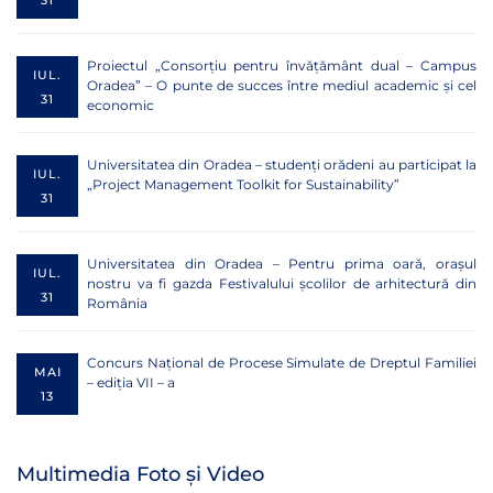
31
Proiectul „Consorțiu pentru învățământ dual – Campus
IUL.
Oradea” – O punte de succes între mediul academic și cel
31
economic
Universitatea din Oradea – studenți orădeni au participat la
IUL.
„Project Management Toolkit for Sustainability”
31
Universitatea din Oradea – Pentru prima oară, orașul
IUL.
nostru va fi gazda Festivalului școlilor de arhitectură din
31
România
Concurs Național de Procese Simulate de Dreptul Familiei
MAI
– ediția VII – a
13
Multimedia Foto și Video