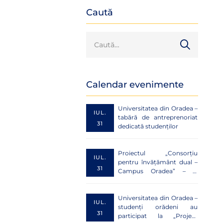
Caută
Calendar evenimente
Universitatea din Oradea –
IUL.
tabără de antreprenoriat
31
dedicată studenților
Proiectul „Consorțiu
IUL.
pentru învățământ dual –
31
Campus Oradea” – O
punte de succes între
mediul academic și cel
economic
Universitatea din Oradea –
IUL.
studenți orădeni au
31
participat la „Project