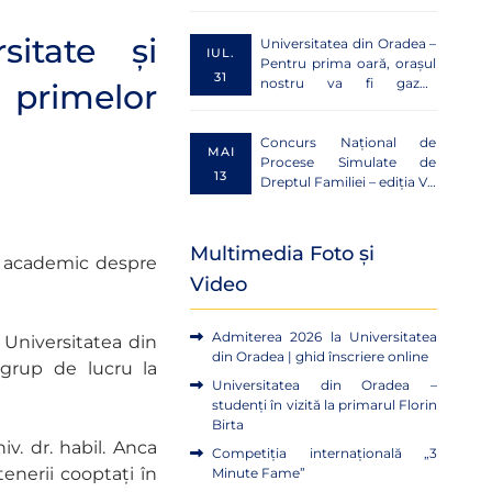
Management Toolkit for
Sustainability”
sitate și
Universitatea din Oradea –
IUL.
Pentru prima oară, orașul
31
nostru va fi gazda
primelor
Festivalului școlilor de
arhitectură din România
Concurs Național de
MAI
Procese Simulate de
13
Dreptul Familiei – ediția VII
– a
Multimedia Foto și
og academic despre
Video
Admiterea 2026 la Universitatea
 Universitatea din
din Oradea | ghid înscriere online
i grup de lucru la
Universitatea din Oradea –
studenți în vizită la primarul Florin
Birta
v. dr. habil. Anca
Competiția internațională „3
enerii cooptați în
Minute Fame”