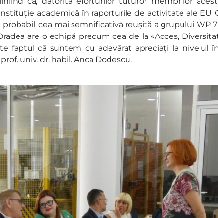
iniind că, datorită eforturilor tuturor membrilor aces
nstituție academică în raporturile de activitate ale EU 
, probabil, cea mai semnificativă reușită a grupului WP 7; 
n Oradea are o echipă precum cea de la «Acces, Diversitat
e faptul că suntem cu adevărat apreciați la nivelul în
prof. univ. dr. habil. Anca Dodescu.