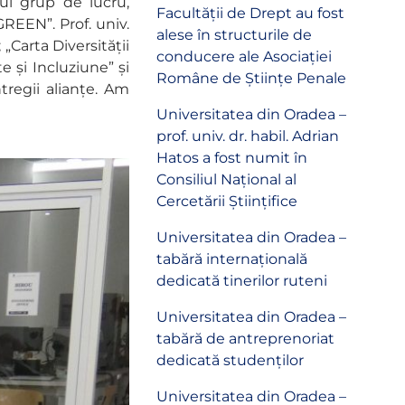
tui grup de lucru,
Facultății de Drept au fost
GREEN”. Prof. univ.
alese în structurile de
„Carta Diversității
conducere ale Asociației
e și Incluziune” și
Române de Științe Penale
tregii alianțe. Am
Universitatea din Oradea –
prof. univ. dr. habil. Adrian
Hatos a fost numit în
Consiliul Național al
Cercetării Științifice
Universitatea din Oradea –
tabără internațională
dedicată tinerilor ruteni
Universitatea din Oradea –
tabără de antreprenoriat
dedicată studenților
Universitatea din Oradea –