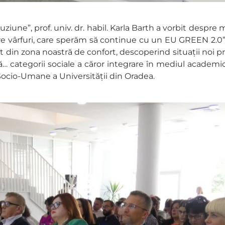
luziune”, prof. univ. dr. habil. Karla Barth a vorbit despr
spre vârfuri, care sperăm să continue cu un EU GREEN 2.
șit din zona noastră de confort, descoperind situații noi
stă… categorii sociale a căror integrare în mediul academ
 Socio-Umane a Universității din Oradea.