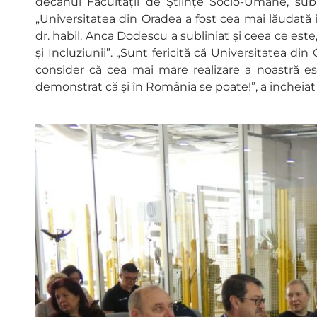
decanul Facultății de Științe Socio-Umane, subl
„Universitatea din Oradea a fost cea mai lăudată i
dr. habil. Anca Dodescu a subliniat și ceea ce este
și Incluziunii”. „Sunt fericită că Universitatea di
consider că cea mai mare realizare a noastră est
demonstrat că și în România se poate!”, a încheiat 