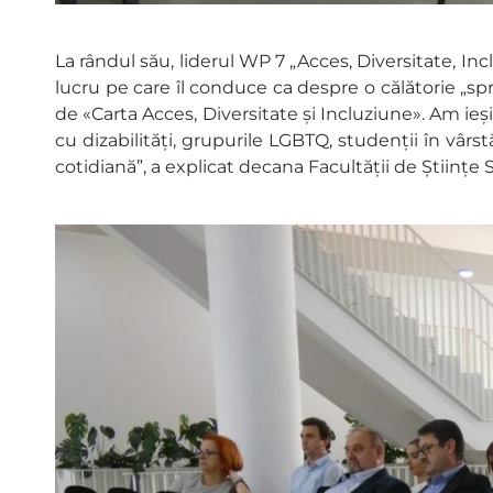
La rândul său, liderul WP 7 „Acces, Diversitate, Inc
lucru pe care îl conduce ca despre o călătorie „
de «Carta Acces, Diversitate și Incluziune». Am ie
cu dizabilități, grupurile LGBTQ, studenții în vâr
cotidiană”, a explicat decana Facultății de Științe