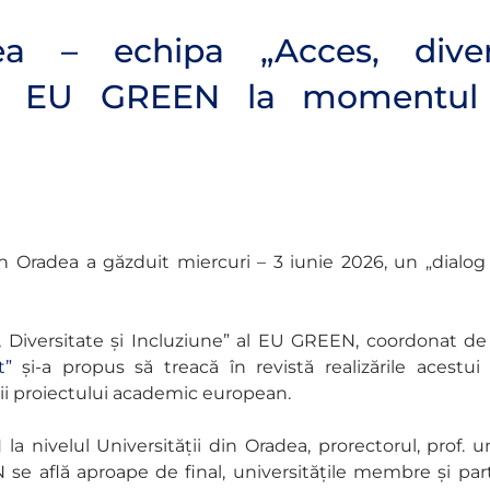
ea – echipa „Acces, diver
lui EU GREEN la momentul 
din Oradea a găzduit miercuri – 3 iunie 2026, un „dial
 Diversitate și Incluziune” al EU GREEN, coordonat de
nt”
și-a propus să treacă în revistă realizările acestu
ii proiectului academic european.
 nivelul Universității din Oradea, prorectorul, prof. uni
se află aproape de final, universitățile membre și part