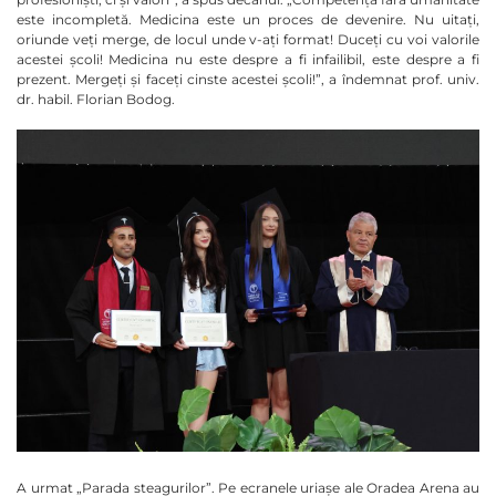
este incompletă. Medicina este un proces de devenire. Nu uitați,
oriunde veți merge, de locul unde v-ați format! Duceți cu voi valorile
acestei școli! Medicina nu este despre a fi infailibil, este despre a fi
prezent. Mergeți și faceți cinste acestei școli!”, a îndemnat prof. univ.
dr. habil. Florian Bodog.
A urmat „Parada steagurilor”. Pe ecranele uriașe ale Oradea Arena au