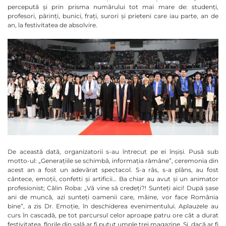
percepută și prin prisma numărului tot mai mare de: studenți,
profesori, părinți, bunici, frați, surori și prieteni care iau parte, an de
an, la festivitatea de absolvire.
De această dată, organizatorii s-au întrecut pe ei înșiși. Pusă sub
motto-ul: „Generațiile se schimbă, informația rămâne”, ceremonia din
acest an a fost un adevărat spectacol. S-a râs, s-a plâns, au fost
cântece, emoții, confetti și artificii… Ba chiar au avut și un animator
profesionist; Călin Roba: „Vă vine să credeți?! Sunteți aici! După șase
ani de muncă, azi sunteți oamenii care, mâine, vor face România
bine”, a zis Dr. Emoție, în deschiderea evenimentului. Aplauzele au
curs în cascadă, pe tot parcursul celor aproape patru ore cât a durat
festivitatea, florile din sală ar fi putut umple trei magazine. Și, dacă ar fi