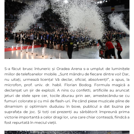
S-a făcut brusc întuneric și Oradea Arena s-a umplut de luminițele
miilor de telefoanelor mobile. „Sunt mândru de fiecare dintre voi! Dar,
nu uitați, urmează licența! Vă declar, oficial, absolvenți!”, a spus, la
microfon, prof. univ. dr. habil. Florian Bodog. Formula magică a
declanșat un șir de explozii. A nins cu confetti, artificiile au aruncat
jeturi de stele spre cer, tocile zburau prin aer, amestecându-se cu
fumuri colorate și cu mii de flash-uri. Pe când piese muzicale pline de
dinamism și optimism duduiau în boxe, publicul a dat buzna pe
suprafața de joc. Și toți cei prezenți au sărbătorit împreună prima
victorie importantă a celor dragi lor, una care chiar contează, fiindcă a
fost repurtată în meciul vieții.