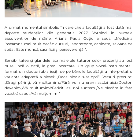
A urmat momentul simbolic în care cheia facultății a fost dată mai
departe studenților din generația 2027. Vorbind în numele
absolvenților de mâine, Ariana Paula Guțiu a spus: „Medicina
înseamnă mai mult decât: cursuri, laboratoare, cabinete, saloane de
spital. Este muncă, sacrificii și perseverență!”.
Sensibilitatea și glandele lacrimale ale tuturor celor prezenți au fost
puse, încă o dată, la grea încercare. Un grup vocal-instrumental,
format din doctori abia ieșiți de pe băncile facultății, a interpretat o
variantă adaptată a piesei: „Dacă ploaia s-ar opri”. Versuri precum:
„Dragi părinți, vă mulțumim,/Fără voi nu eram astăzi aici./Doctori
devenim,/Vă mulțumim!/Fericiți azi noi suntem./Ne plecăm în fața
voastră capul./Vă mulțumim!”