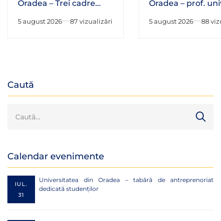
Oradea – Trei cadre
Oradea – prof. univ
didactice ale Facultății
habil. Adrian Hato
5 august 2026
87 vizualizări
5 august 2026
88 viz
de Drept au fost alese
fost numit în Consi
în structurile de
Național al Cercet
conducere ale
Științifice
Asociației Române de
Științe Penale
Caută
Calendar evenimente
Universitatea din Oradea – tabără de antreprenoriat
IUL.
dedicată studenților
31