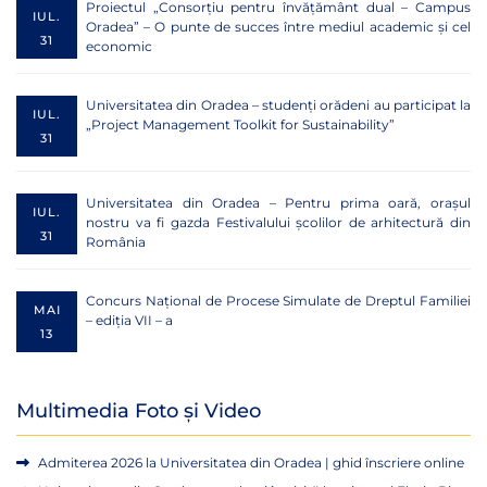
Proiectul „Consorțiu pentru învățământ dual – Campus
IUL.
Oradea” – O punte de succes între mediul academic și cel
31
economic
Universitatea din Oradea – studenți orădeni au participat la
IUL.
„Project Management Toolkit for Sustainability”
31
Universitatea din Oradea – Pentru prima oară, orașul
IUL.
nostru va fi gazda Festivalului școlilor de arhitectură din
31
România
Concurs Național de Procese Simulate de Dreptul Familiei
MAI
– ediția VII – a
13
Multimedia Foto și Video
Admiterea 2026 la Universitatea din Oradea | ghid înscriere online