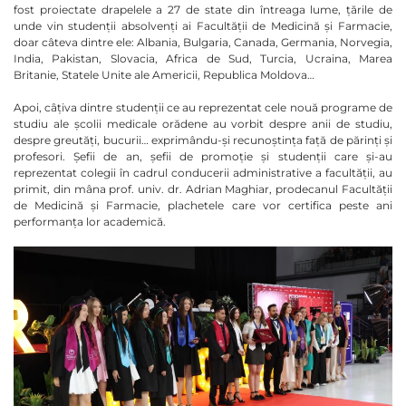
fost proiectate drapelele a 27 de state din întreaga lume, țările de
unde vin studenții absolvenți ai Facultății de Medicină și Farmacie,
doar câteva dintre ele: Albania, Bulgaria, Canada, Germania, Norvegia,
India, Pakistan, Slovacia, Africa de Sud, Turcia, Ucraina, Marea
Britanie, Statele Unite ale Americii, Republica Moldova…
Apoi, câțiva dintre studenții ce au reprezentat cele nouă programe de
studiu ale școlii medicale orădene au vorbit despre anii de studiu,
despre greutăți, bucurii… exprimându-și recunoștința față de părinți și
profesori. Șefii de an, șefii de promoție și studenții care și-au
reprezentat colegii în cadrul conducerii administrative a facultății, au
primit, din mâna prof. univ. dr. Adrian Maghiar, prodecanul Facultății
de Medicină și Farmacie, plachetele care vor certifica peste ani
performanța lor academică.