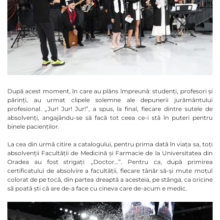
După acest moment, în care au plâns împreună: studenți, profesori și
părinți, au urmat clipele solemne ale depunerii jurământului
profesional. „Jur! Jur! Jur!”, a spus, la final, fiecare dintre sutele de
absolvenți, angajându-se să facă tot ceea ce-i stă în puteri pentru
binele pacienților.
La cea din urmă citire a catalogului, pentru prima dată în viața sa, toți
absolvenții Facultății de Medicină și Farmacie de la Universitatea din
Oradea au fost strigați: „Doctor…”. Pentru ca, după primirea
certificatului de absolvire a facultății, fiecare tânăr să-și mute moțul
colorat de pe tocă, din partea dreaptă a acesteia, pe stânga, ca oricine
să poată ști că are de-a face cu cineva care de-acum e medic.