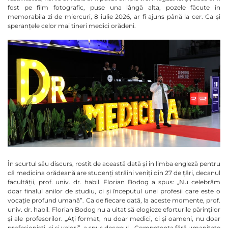
fost pe film fotografic, puse una lângă alta, pozele făcute în
memorabila zi de miercuri, 8 iulie 2026, ar fi ajuns până la cer. Ca și
speranțele celor mai tineri medici orădeni.
În scurtul său discurs, rostit de această dată și în limba engleză pentru
că medicina orădeană are studenți străini veniți din 27 de țări, decanul
facultății, prof. univ. dr. habil. Florian Bodog a spus: „Nu celebrăm
doar finalul anilor de studiu, ci și începutul unei profesii care este o
vocație profund umană”. Ca de fiecare dată, la aceste momente, prof.
univ. dr. habil. Florian Bodog nu a uitat să elogieze eforturile părinților
și ale profesorilor. „Ați format, nu doar medici, ci și oameni, nu doar
profesioniști, ci și valori”, a spus decanul. „Competența fără umanitate