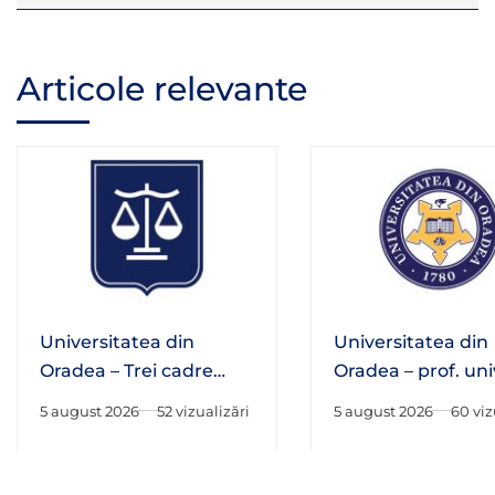
Articole relevante
Universitatea din
Universitatea din
Oradea – Trei cadre
Oradea – prof. univ
didactice ale Facultății
habil. Adrian Hato
5 august 2026
52 vizualizări
5 august 2026
60 viz
de Drept au fost alese
fost numit în Consi
în structurile de
Național al Cercet
conducere ale
Științifice