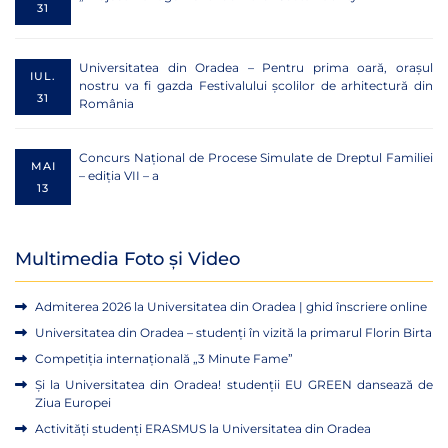
31
Universitatea din Oradea – Pentru prima oară, orașul
IUL.
nostru va fi gazda Festivalului școlilor de arhitectură din
31
România
Concurs Național de Procese Simulate de Dreptul Familiei
MAI
– ediția VII – a
13
Multimedia Foto și Video
Admiterea 2026 la Universitatea din Oradea | ghid înscriere online
Universitatea din Oradea – studenți în vizită la primarul Florin Birta
Competiția internațională „3 Minute Fame”
Și la Universitatea din Oradea! studenții EU GREEN dansează de
Ziua Europei
Activități studenți ERASMUS la Universitatea din Oradea