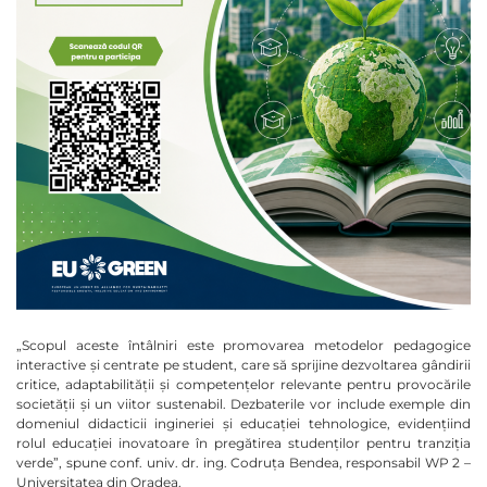
„Scopul aceste întâlniri este promovarea metodelor pedagogice
interactive și centrate pe student, care să sprijine dezvoltarea gândirii
critice, adaptabilității și competențelor relevante pentru provocările
societății și un viitor sustenabil. Dezbaterile vor include exemple din
domeniul didacticii ingineriei și educației tehnologice, evidențiind
rolul educației inovatoare în pregătirea studenților pentru tranziția
verde”, spune conf. univ. dr. ing. Codruța Bendea, responsabil WP 2 –
Universitatea din Oradea.