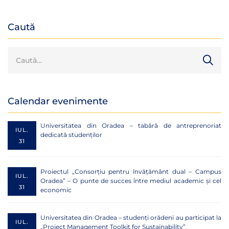
Asociației Române de
Științe Penale
Caută
Calendar evenimente
Universitatea din Oradea – tabără de antreprenoriat
IUL.
dedicată studenților
31
Proiectul „Consorțiu pentru învățământ dual – Campus
IUL.
Oradea” – O punte de succes între mediul academic și cel
31
economic
Universitatea din Oradea – studenți orădeni au participat la
IUL.
„Project Management Toolkit for Sustainability”