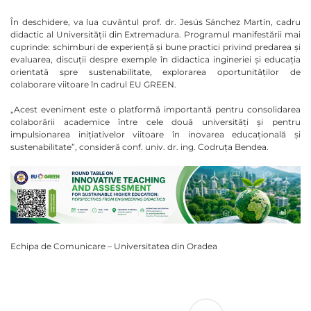
În deschidere, va lua cuvântul prof. dr. Jesús Sánchez Martín, cadru
didactic al Universității din Extremadura. Programul manifestării mai
cuprinde: schimburi de experiență și bune practici privind predarea și
evaluarea, discuții despre exemple în didactica ingineriei și educația
orientată spre sustenabilitate, explorarea oportunităților de
colaborare viitoare în cadrul EU GREEN.
„Acest eveniment este o platformă importantă pentru consolidarea
colaborării academice între cele două universități și pentru
impulsionarea inițiativelor viitoare în inovarea educațională și
sustenabilitate”, consideră conf. univ. dr. ing. Codruța Bendea.
Echipa de Comunicare – Universitatea din Oradea