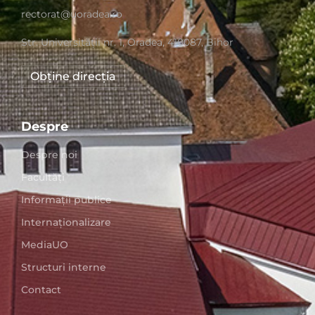
rectorat@uoradea.ro
Str. Universităţii nr. 1, Oradea, 410087, Bihor
Obține direcția
Despre
Despre noi
Facultăți
Informații publice
Internaționalizare
MediaUO
Structuri interne
Contact