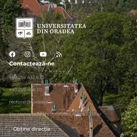
Contactează-ne
+40 259 432 830
+40 259 408 113
rectorat@uoradea.ro
Str. Universităţii nr. 1, Oradea, 410087, Bihor
Obține direcția