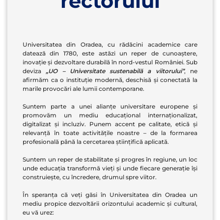
rectorului
Universitatea din Oradea, cu rădăcini academice care
datează din 1780, este astăzi un reper de cunoaștere,
inovație și dezvoltare durabilă în nord-vestul României. Sub
deviza
„UO – Universitate sustenabilă a viitorului”
, ne
afirmăm ca o instituție modernă, deschisă și conectată la
marile provocări ale lumii contemporane.
Suntem parte a unei alianțe universitare europene și
promovăm un mediu educațional internaționalizat,
digitalizat și incluziv. Punem accent pe calitate, etică și
relevanță în toate activitățile noastre – de la formarea
profesională până la cercetarea științifică aplicată.
Suntem un reper de stabilitate și progres în regiune, un loc
unde educația transformă vieți și unde fiecare generație își
construiește, cu încredere, drumul spre viitor.
În speranţa că veţi găsi în Universitatea din Oradea un
mediu propice dezvoltării orizontului academic şi cultural,
eu vă urez: