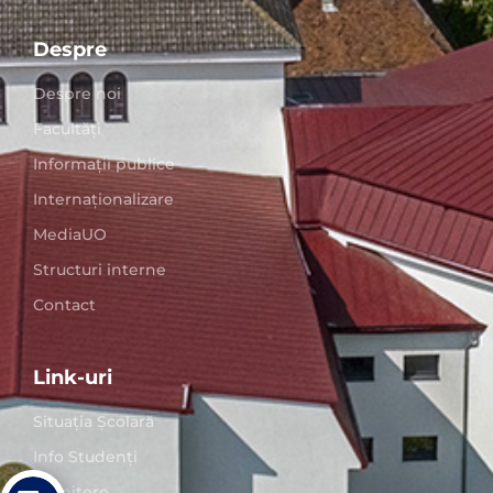
Despre
Despre noi
Facultăți
Informații publice
Internaționalizare
MediaUO
Structuri interne
Contact
Link-uri
Situaţia Școlară
Info Studenți
Admitere