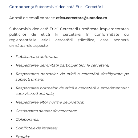
Componența Subcomisiei dedicată Eticii Cercetării
Adresă de email contact:
etica.cercetare@uoradea.ro
Subcomisia dedicată Eticii Cercetării urmăreşte implementarea
politicilor de etică în cercetare, în conformitate cu
reglementările eticii cercetării ştiinţifice, care acoperă
următoarele aspecte:
Publicarea şi autoratul;
Respectarea demnităţii participanţilor la cercetare;
Respectarea normelor de etică a cercetării desfăşurate pe
subiecţi umani;
Respectarea normelor de etică a cercetării a experimentelor
care vizează animale;
Respectarea altor norme de bioetică;
Gestionarea datelor de cercetare;
Colaborarea;
Conflictele de interese;
Frauda;