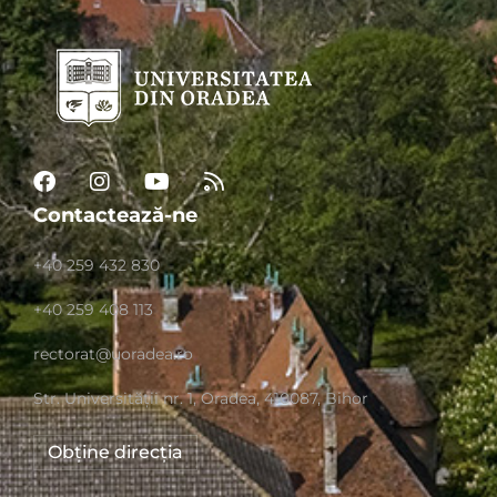
Contactează-ne
+40 259 432 830
+40 259 408 113
rectorat@uoradea.ro
Str. Universităţii nr. 1, Oradea, 410087, Bihor
Obține direcția