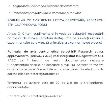
Asigurarea unor medii eficiente de cercetare;
Prevenirea prejudiciului în cercetare şi inovare.
FORMULAR DE AVIZ PENTRU ETICA CERCETĂRII/ RESEARCH
ETHICS APPROVAL FORM
Anexa 3.
Criterii suplimentare în vederea asigurării respectării
normelor de etică a cercetării desfășurate pe subiecți umani, a
experimentelor care vizează animale și a altor norme de bioetică
Formular de aviz pentru etica cercetării/ Research ethics
approval form (
Anexa1. FAEC
) va fi înregistrat la Registratura UO.
FAEC va fi însoțit de restul documentelor necesare
fundamentării deciziei de acordare a avizului. Acestea formează
dosarul de avizare. Dosarul de avizare se transmite electronic la
adresa etica.cercetare@uoradea.ro
Termenul de avizare este de 20 de zile de la transmiterea
documentației.
Contact: etica.cercetare@uoradea.ro