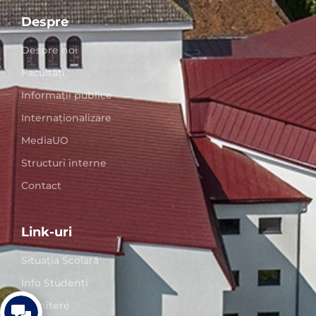
Despre
Despre noi
Facultăți
Informații publice
Internaționalizare
MediaUO
Structuri interne
Contact
Link-uri
Situaţia Școlară
Info Studenți
Admitere