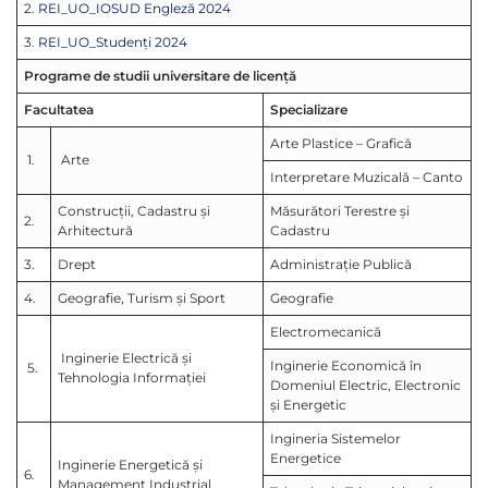
2.
REI_UO_IOSUD Engleză 2024
3.
REI_UO_Studenți 2024
Programe de studii universitare de licență
Facultatea
Specializare
Arte Plastice – Grafică
1.
Arte
Interpretare Muzicală – Canto
Construcții, Cadastru și
Măsurători Terestre și
2.
Arhitectură
Cadastru
3.
Drept
Administrație Publică
4.
Geografie, Turism și Sport
Geografie
Electromecanică
Inginerie Electrică și
Inginerie Economică în
5.
Tehnologia Informației
Domeniul Electric, Electronic
și Energetic
Ingineria Sistemelor
Energetice
Inginerie Energetică și
6.
Management Industrial