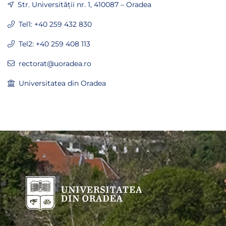
Str. Universității nr. 1, 410087 – Oradea
Tel1: +40 259 432 830
Tel2: +40 259 408 113
rectorat@uoradea.ro
Universitatea din Oradea