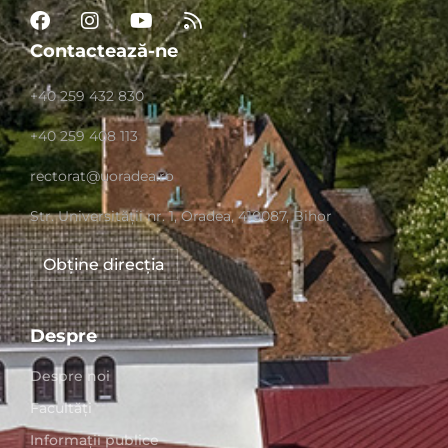
Contactează-ne
+40 259 432 830
+40 259 408 113
rectorat@uoradea.ro
Str. Universităţii nr. 1, Oradea, 410087, Bihor
Obține direcția
Despre
Despre noi
Facultăți
Informații publice