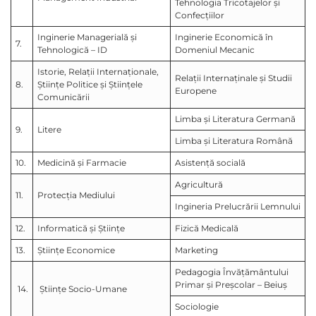
Tehnologia Tricotajelor și
Confecțiilor
Inginerie Managerială și
Inginerie Economică în
7.
Tehnologică – ID
Domeniul Mecanic
Istorie, Relații Internaționale,
Relații Internaținale și Studii
8.
Științe Politice și Științele
Europene
Comunicării
Limba și Literatura Germană
9.
Litere
Limba și Literatura Română
10.
Medicină și Farmacie
Asistență socială
Agricultură
11.
Protecția Mediului
Ingineria Prelucrării Lemnului
12.
Informatică și Științe
Fizică Medicală
13.
Științe Economice
Marketing
Pedagogia Învățământului
Primar și Preșcolar – Beiuș
14.
Științe Socio-Umane
Sociologie