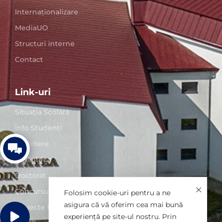
Internaționalizare
MediaUO
Structuri interne
Contact
Link-uri
Situaţia Școlară
Info Studenți
Admitere
Biblioteca
Doctorat
Concursuri posturi
Folosim cookie-uri pentru a ne
asigura că vă oferim cea mai bună
Proiecte UO
experiență pe site-ul nostru. Prin