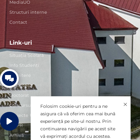
MediaUO
Structuri interne
Contact
Link-uri
Situaţia Școlară
Info Studenți
Admitere
Biblioteca
Doctorat
Concursuri posturi
Folosim cookie-uri pentru a ne
asigura că vă oferim cea mai bună
Proiecte UO
experiență pe site-ul nostru. Prin
GDPR
continuarea navigării pe acest site
Arhivă
vă exprimați acordul cu acestea.