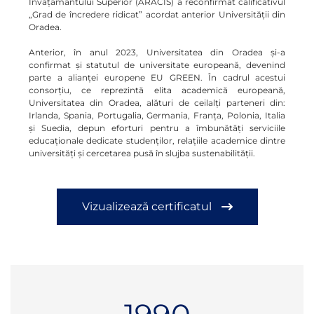
Învățământului Superior (ARACIS) a reconfirmat calificativul
„Grad de încredere ridicat” acordat anterior Universității din
Oradea.
Anterior, în anul 2023, Universitatea din Oradea și-a
confirmat și statutul de universitate europeană, devenind
parte a alianței europene EU GREEN. În cadrul acestui
consorțiu, ce reprezintă elita academică europeană,
Universitatea din Oradea, alături de ceilalți parteneri din:
Irlanda, Spania, Portugalia, Germania, Franța, Polonia, Italia
și Suedia, depun eforturi pentru a îmbunătăți serviciile
educaționale dedicate studenților, relațiile academice dintre
universități și cercetarea pusă în slujba sustenabilității.
Vizualizează certificatul