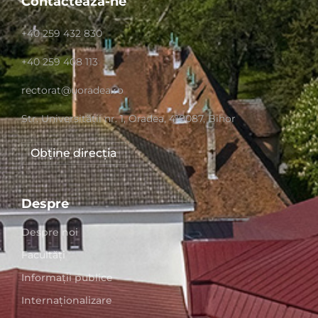
Contactează-ne
+40 259 432 830
+40 259 408 113
rectorat@uoradea.ro
Str. Universităţii nr. 1, Oradea, 410087, Bihor
Obține direcția
Despre
Despre noi
Facultăți
Informații publice
Internaționalizare