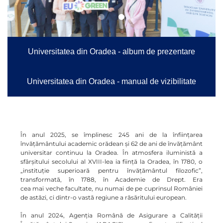
Universitatea din Oradea - album de prezentare
Universitatea din Oradea - manual de vizibilitate
În anul 2025, se împlinesc 245 ani de la înființarea
învățământului academic orădean și 62 de ani de învăţământ
universitar continuu la Oradea. În atmosfera iluministă a
sfârşitului secolului al XVIII-lea ia fiinţă la Oradea, în 1780, o
„instituţie superioară pentru învăţământul filozofic”,
transformată, în 1788, în Academie de Drept. Era
cea
mai
veche facultate, nu numai de pe cuprinsul României
de astăzi, ci dintr-o vastă regiune a răsăritului european.
În anul 2024, Agenția Română de Asigurare a Calității