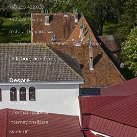
+40 259 432 830
+40 259 408 113
rectorat@uoradea.ro
Str. Universităţii nr. 1, Oradea, 410087, Bihor
Obține direcția
Despre
Despre noi
Facultăți
Informații publice
Internaționalizare
MediaUO