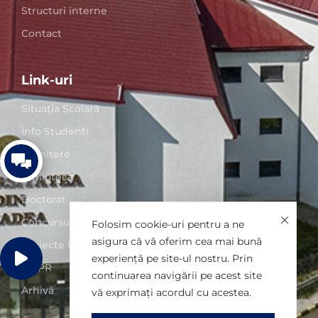
Structuri interne
Contact
Link-uri
Situaţia Școlară
Info Studenți
Admitere
Biblioteca
Doctorat
Concursuri posturi
Folosim cookie-uri pentru a ne
asigura că vă oferim cea mai bună
Proiecte UO
experiență pe site-ul nostru. Prin
GDPR
continuarea navigării pe acest site
Arhivă
vă exprimați acordul cu acestea.