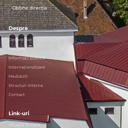
Obține direcția
Despre
Despre noi
Facultăți
Informații publice
Internaționalizare
MediaUO
Structuri interne
Contact
Link-uri
Situaţia Școlară