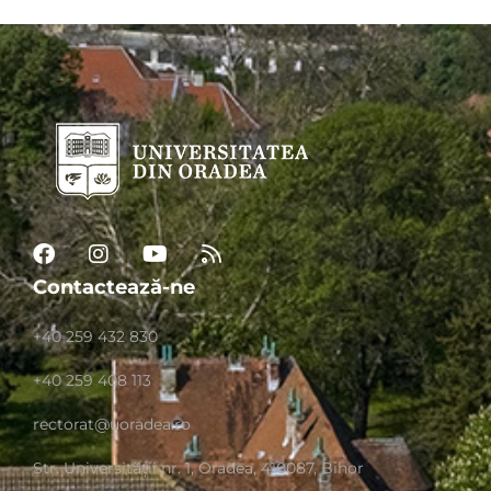
Contactează-ne
+40 259 432 830
+40 259 408 113
rectorat@uoradea.ro
Str. Universităţii nr. 1, Oradea, 410087, Bihor