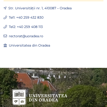
Str. Universității nr. 1, 410087 – Oradea
Tel1: +40 259 432 830
Tel2: +40 259 408 113
rectorat@uoradea.ro
Universitatea din Oradea