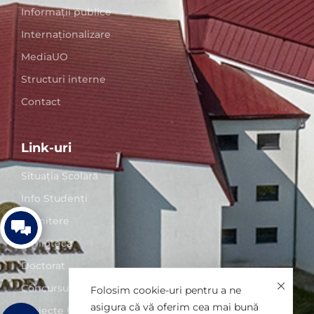
Informații publice
Internaționalizare
MediaUO
Structuri interne
Contact
Link-uri
Situaţia Școlară
Info Studenți
Admitere
Biblioteca
Doctorat
Concursuri posturi
Folosim cookie-uri pentru a ne
asigura că vă oferim cea mai bună
Proiecte UO