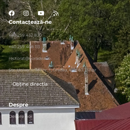
Contactează-ne
+40 259 432 830
+40 259 408 113
rectorat@uoradea.ro
Str. Universităţii nr. 1, Oradea, 410087, Bihor
Obține direcția
Despre
Despre noi
Facultăți