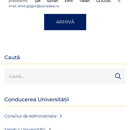
președinte:
Șef lucrări
Emil Traian GLIGOR,
e-
mail:
emil.gligor@uoradea.ro
ARHIVĂ
Caută
Conducerea Universității
Consiliul de Administrație
Senatul Universității