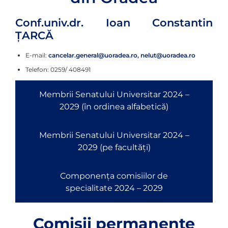
Conf.univ.dr. Ioan Constantin
ȚARCĂ
E-mail:
cancelar.general@uoradea.ro
,
nelut@uoradea.ro
Telefon: 0259/ 408491
Membrii Senatului Universitar 2024 –
2029 (în ordinea alfabetică)
Membrii Senatului Universitar 2024 –
2029 (pe facultăți)
Componența comisiilor de
specialitate 2024 – 2029
Comisii permanente