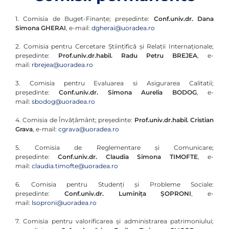
1. Comisia de Buget-Finanțe; președinte:
Conf.univ.dr. Dana
Simona GHERAI
, e-mail:
dgherai@uoradea.ro
2. Comisia pentru Cercetare Științifică și Relații Internaționale;
președinte:
Prof.univ.dr.habil. Radu Petru BREJEA
, e-
mail:
rbrejea@uoradea.ro
3. Comisia pentru Evaluarea si Asigurarea Calitatii;
președinte:
Conf.univ.dr. Simona Aurelia BODOG
, e-
mail:
sbodog@uoradea.ro
4. Comisia de Învățământ; președinte:
Prof.univ.dr.habil. Cristian
Grava
, e-mail:
cgrava@uoradea.ro
5. Comisia de Reglementare și Comunicare;
președinte:
Conf.univ.dr. Claudia Simona TIMOFTE
, e-
mail:
claudia.timofte@uoradea.ro
6. Comisia pentru Studenți și Probleme Sociale:
președinte:
Conf.univ.dr. Luminița ȘOPRONI
, e-
mail:
lsoproni@uoradea.ro
7. Comisia pentru valorificarea și administrarea patrimoniului;