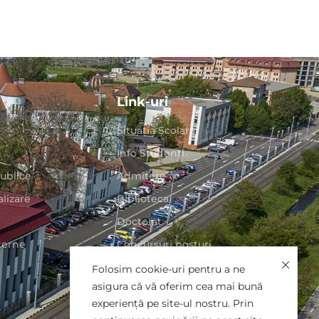
Link-uri
Situaţia Școlară
Info Studenți
publice
Admitere
alizare
Biblioteca
Doctorat
nterne
Concursuri posturi
Proiecte UO
Folosim cookie-uri pentru a ne
asigura că vă oferim cea mai bună
GDPR
experiență pe site-ul nostru. Prin
Arhivă