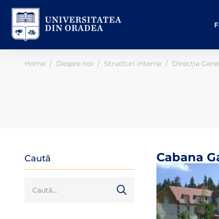
F
Home
Despre noi
Structuri interne
Direcția Gene
Cabana G
Caută