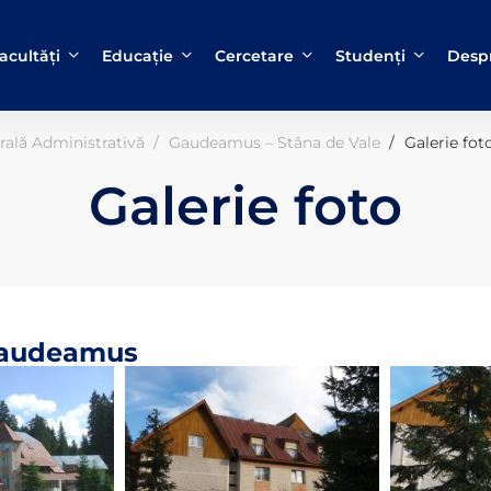
acultăți
Educație
Cercetare
Studenți
Despr
rală Administrativă
Gaudeamus – Stâna de Vale
Galerie fot
Galerie foto
audeamus