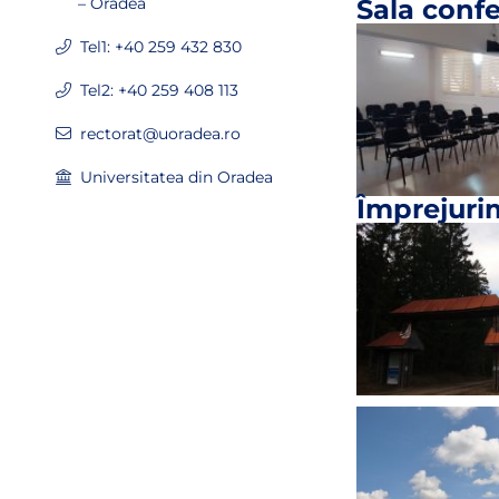
– Oradea
Sala confe
Tel1: +40 259 432 830
Tel2: +40 259 408 113
rectorat@uoradea.ro
Universitatea din Oradea
Împrejuri