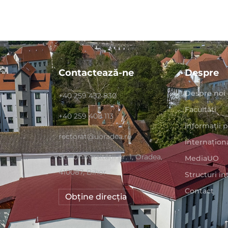
Contactează-ne
Despre
Despre noi
+40 259 432 830
Facultăți
+40 259 408 113
Informații 
rectorat@uoradea.ro
Internațion
Str. Universităţii nr. 1, Oradea,
MediaUO
410087, Bihor
Structuri i
Contact
Obține direcția