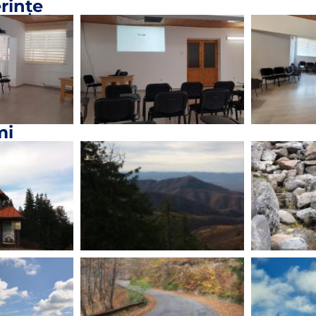
rințe
mi