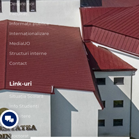
Despre noi
Facultăți
Informații publice
Internaționalizare
MediaUO
Structuri interne
Contact
Link-uri
Situaţia Școlară
Info Studenți
Admitere
Biblioteca
Doctorat