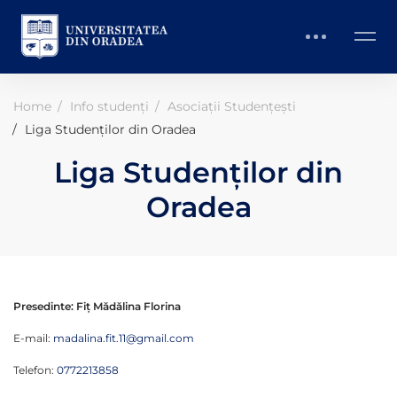
Home
Info studenți
Asociații Studențești
Liga Studenților din Oradea
Liga Studenților din
Oradea
Presedinte: Fiț Mădălina Florina
E-mail:
madalina.fit.11@gmail.com
Telefon:
0772213858