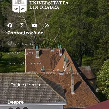
Contactează-ne
+40 259 432 830
+40 259 408 113
rectorat@uoradea.ro
Str. Universităţii nr. 1, Oradea, 410087, Bihor
Obține direcția
Despre