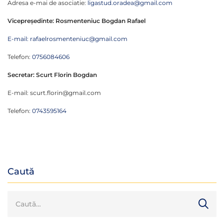
Adresa e-mai de asociatie:
ligastud.oradea@gmail.com
Vicepreședinte: Rosmenteniuc Bogdan Rafael
E-mail: rafaelrosmenteniuc@gmail.com
Telefon:
0756084606
Secretar: Scurt Florin Bogdan
E-mail: scurt.florin@gmail.com
Telefon:
0743595164
Caută