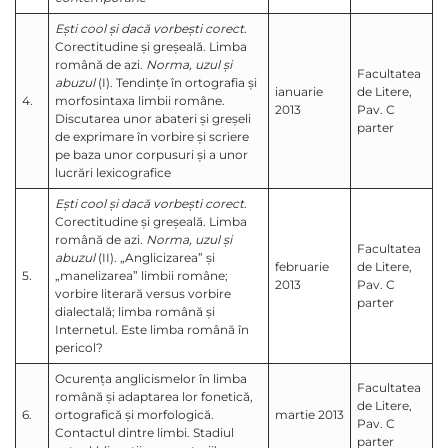
Eşti cool şi dacă vorbeşti corect
.
Corectitudine şi greşeală. Limba
română de azi.
Norma, uzul şi
Facultatea
abuzul
(I). Tendinţe în ortografia şi
ianuarie
de Litere,
4.
morfosintaxa limbii române.
2013
Pav. C
Discutarea unor abateri şi greşeli
parter
de exprimare în vorbire şi scriere
pe baza unor corpusuri şi a unor
lucrări lexicografice
Eşti cool şi dacă vorbeşti corect
.
Corectitudine şi greşeală. Limba
română de azi.
Norma, uzul şi
Facultatea
abuzul
(II). „Anglicizarea” şi
februarie
de Litere,
5.
„manelizarea” limbii române;
2013
Pav. C
vorbire literară versus vorbire
parter
dialectală; limba română şi
Internetul. Este limba română în
pericol?
Ocurenţa anglicismelor în limba
Facultatea
română şi adaptarea lor fonetică,
de Litere,
6.
ortografică şi morfologică.
martie 2013
Pav. C
Contactul dintre limbi. Stadiul
parter