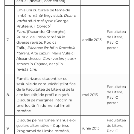
actual (discuţii, comentarii)
Emisiuni culturale pe teme de
limbă română/ lingvistică:
Doar o
vorbă să-ţi mai spun
(George
Pruteanu),
Corect/
Parol
(Ruxandra Gheorghe).
Facultatea
Rubrici de limba română în
de Litere,
7.
aprilie 2013
diverse reviste: Rodica
Pav. C
Zafiu,
Păcatele limbii
în
România
parter
literară
. Alte cazuri: Maria Vulişici
Alexandrescu,
Cum vorbim, cum
scriem
în
Crişana
, dar şi în
revista
Unu
Familiarizarea studenţilor cu
sesiunile de comunicări ştiinţifice
Facultatea
de la Facultatea de Litere şi de la
de Litere,
8.
alte facultăţi de profil din ţară.
mai 2013
Pav. C
Discuţii pe marginea întocmirii
parter
unei lucrări în domeniul limbii
române
Discuţie pe marginea manualelor
Facultatea
şcolare alternative – Cuprinsul
de Litere,
9.
iunie 2013
Programei de Limba română,
Pav. C