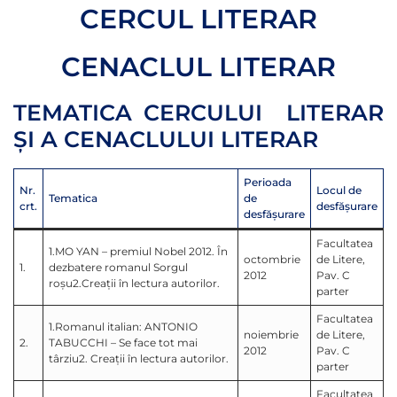
CERCUL LITERAR
CENACLUL LITERAR
TEMATICA CERCULUI LITERAR
ŞI A CENACLULUI LITERAR
Perioada
Nr.
Locul de
Tematica
de
crt.
desfăşurare
desfăşurare
Facultatea
1.MO YAN – premiul Nobel 2012. În
octombrie
de Litere,
1.
dezbatere romanul Sorgul
2012
Pav. C
roșu2.Creații în lectura autorilor.
parter
Facultatea
1.Romanul italian: ANTONIO
noiembrie
de Litere,
2.
TABUCCHI – Se face tot mai
2012
Pav. C
târziu2. Creații în lectura autorilor.
parter
Facultatea