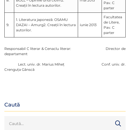
8.
BOLL – Opiniile unui clovn2.
mai 2013
Pav. C
Creații în lectura autorilor.
parter
Facultatea
1. Literatura japoneză: OSAMU
de Litere,
9.
DAZAI – Amurg2. Creații în lectura
iunie 2013
Pav. C
autorilor.
parter
Responsabil C literar & Cenaclu literar: Director de
departament
Lect. univ. dr. Marius Miheţ Conf. univ. dr.
Crenguţa Gânscă
Caută