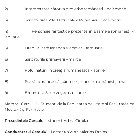
2) Interpretarea câtorva proverbe româneşti – noiembrie
3) Sărbătorirea Zilei Naţionale a României – decembrie
4) Personaje fantastice prezente în Basmele româneşti –
ianuarie
5) Dracula între legendă şi adevăr – februarie
6) Sărbătorile primăverii – martie
7) Rolul naturii în creaţia românească – aprilie
8) Seară românească (cântece şi dansuri româneşti) -mai
9) Excursie la Sarmizegetusa – iunie
Membrii Cercului – Studenţi de la Facultatea de Litere şi Facultatea de
Medicină şi Farmacie
Preşedintele Cercului
– student Adina Ciriblan
Conducătorul Cercului
– Lector univ. dr. Valerica Draica