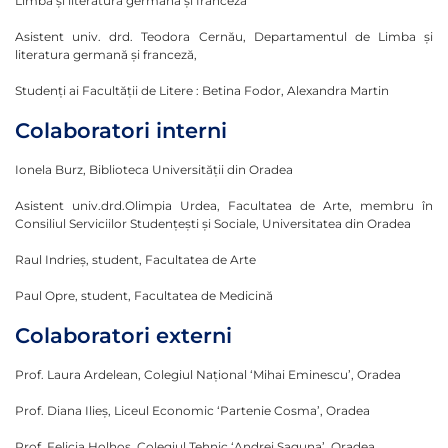
Limba şi literatura germană şi franceză
Asistent univ. drd. Teodora Cernău, Departamentul de Limba şi
literatura germană şi franceză,
Studenţi ai Facultăţii de Litere : Betina Fodor, Alexandra Martin
Colaboratori interni
Ionela Burz, Biblioteca Universităţii din Oradea
Asistent univ.drd.Olimpia Urdea, Facultatea de Arte, membru în
Consiliul Serviciilor Studenţeşti şi Sociale, Universitatea din Oradea
Raul Indrieş, student, Facultatea de Arte
Paul Opre, student, Facultatea de Medicină
Colaboratori externi
Prof. Laura Ardelean, Colegiul Naţional ‘Mihai Eminescu’, Oradea
Prof. Diana Ilieş, Liceul Economic ‘Partenie Cosma’, Oradea
Prof. Felicia Holhoş, Colegiul Tehnic ‘Andrei Şaguna’, Oradea