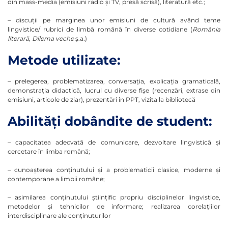
din mass-media (emisiuni radio şi TV, presă scrisă), literatură etc.;
– discuţii pe marginea unor emisiuni de cultură având teme
lingvistice/ rubrici de limbă română în diverse cotidiane (
România
literară
,
Dilema veche
ş.a.)
Metode utilizate:
– prelegerea, problematizarea, conversaţia, explicaţia gramaticală,
demonstraţia didactică, lucrul cu diverse fişe (recenzări, extrase din
emisiuni, articole de ziar), prezentări în PPT, vizita la bibliotecă
Abilităţi dobândite de student:
– capacitatea adecvată de comunicare, dezvoltare lingvistică şi
cercetare în limba română;
– cunoaşterea conţinutului şi a problematicii clasice, moderne şi
contemporane a limbii române;
– asimilarea conţinutului ştiinţific propriu disciplinelor lingvistice,
metodelor şi tehnicilor de informare; realizarea corelaţiilor
interdisciplinare ale conţinuturilor