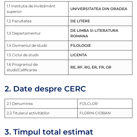
1.1 Instituţia de învăţământ
UNIVERSITATEA DIN ORADEA
superior
1.2 Facultatea
DE LITERE
DE LIMBA SI LITERATURA
1.3 Departamentul
ROMANA
1.4 Domeniul de studii
FILOLOGIE
1.5 Ciclul de studii
LICENTA
1.6 Programul de
RE, RF, RG, ER, FR, GR
studii/Calificarea
2. Date despre CERC
2.1 Denumirea
FOLCLOR
2.2 Titularul activităţilor
FLORIN CIOBAN
3. Timpul total estimat