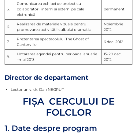
Comunicarea echipei de proiect cu
5.
colaboratorii interni şi externi pe cale
permanent
elctronică
Realizarea de materiale vizuale pentru
Noiembrie
6.
promovarea activităţii culbului dramatic
2012
Prezentarea spectacolului The Ghost of
7.
6 dec. 2012
Canterville
Hotararea agendei pentru perioada ianuarie
15-20 dec.
8.
–mai 2013
2012
Director de departament
Lector univ. dr. Dan NEGRUŢ
FIŞA CERCULUI DE
FOLCLOR
1. Date despre program