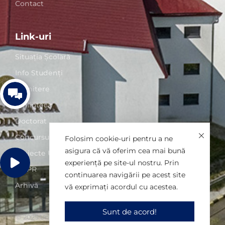
Contact
Link-uri
Situaţia Școlară
Info Studenți
Admitere
Biblioteca
Doctorat
Concursuri posturi
Folosim cookie-uri pentru a ne
asigura că vă oferim cea mai bună
Proiecte UO
experiență pe site-ul nostru. Prin
GDPR
continuarea navigării pe acest site
Arhivă
vă exprimați acordul cu acestea.
Sunt de acord!
© 2025 Universitatea din Oradea. Toate drepturile rezervate