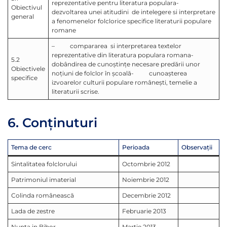
reprezentative pentru literatura populara-
Obiectivul
dezvoltarea unei atitudini de intelegere si interpretare
general
a fenomenelor folclorice specifice literaturii populare
romane
– compararea si interpretarea textelor
reprezentative din literatura populara romana-
5.2
dobândirea de cunoştinţe necesare predării unor
Obiectivele
noţiuni de folclor în şcoală- cunoaşterea
specifice
izvoarelor culturii populare româneşti, temelie a
literaturii scrise.
6. Conţinuturi
Tema de cerc
Perioada
Observaţii
Sintalitatea folclorului
Octombrie 2012
Patrimoniul imaterial
Noiembrie 2012
Colinda românească
Decembrie 2012
Lada de zestre
Februarie 2013
Nunta in Bihor
Martie 2013