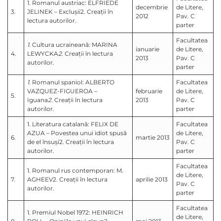
1. Romanul austriac: ELFRIEDE
decembrie
de Litere,
3.
JELINEK – Exclușii2. Creații în
2012
Pav. C
lectura autorilor.
parter
Facultatea
1.
Cultura ucraineană: MARINA
ianuarie
de Litere,
4.
LEWYCKA
2.
Creații în lectura
2013
Pav. C
autorilor.
parter
1.
Romanul spaniol: ALBERTO
Facultatea
VAZQUEZ-FIGUEROA –
februarie
de Litere,
5.
Iguana
2.
Creații în lectura
2013
Pav. C
autorilor.
parter
1. Literatura catalană: FELIX DE
Facultatea
AZUA – Povestea unui idiot spusă
de Litere,
6.
martie 2013
de el însuși2. Creații în lectura
Pav. C
autorilor.
parter
Facultatea
1. Romanul rus contemporan: M.
de Litere,
7.
AGHEEV2. Creații în lectura
aprilie 2013
Pav. C
autorilor.
parter
Facultatea
1. Premiul Nobel 1972: HEINRICH
de Litere,