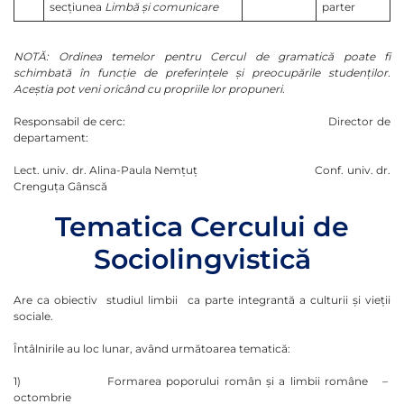
secţiunea
Limbă şi comunicare
parter
NOTĂ: Ordinea temelor pentru Cercul de gramatică poate fi
schimbată în funcţie de preferinţele şi preocupările studenţilor.
Aceştia pot veni oricând cu propriile lor propuneri.
Responsabil de cerc: Director de
departament:
Lect. univ. dr. Alina-Paula Nemţuţ Conf. univ. dr.
Crenguţa Gânscă
Tematica Cercului de
Sociolingvistică
Are ca obiectiv studiul limbii ca parte integrantă a culturii şi vieţii
sociale.
Întâlnirile au loc lunar, având următoarea tematică:
1) Formarea poporului român şi a limbii române –
octombrie