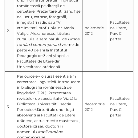
unor nume sonore din lingvistica
românească pe direcţii de
cercetare. Prezentare utilizând fişe
de lucru, extrase, fotografii,
înregistrări radio sau TV
Facultatea
etc.Invitaţi: prof. univ. dr. Maria
noiembrie
de Litere,
2.
Vulişici Alexandrescu, titulara
2012
Pav. C
cursului şi a seminarului de
Limba
parter
română contemporană
vreme de
peste 40 de ani la Institutul
Pedagogic de 3 ani şi apoi la
Facultatea de Litere din
Universitatea orădeană
Periodicele – o sursă esenţială în
cercetarea lingvistică. Introducere
în bibliografia românească de
lingvistică (BRL). Prezentarea
revistelor de specialitate. Vizită la
Facultatea
Biblioteca Universităţii, secţia
decembrie
de Litere,
3.
PeriodiceMărturii ale unor foşti
2012
Pav. C
absolvenţi ai Facultăţii de Litere
parter
orădene, actualmente masteranzi,
doctoranzi sau doctori în
domeniul
Limbii
române
contemporane