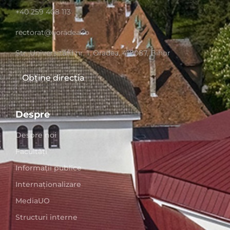
+40 259 408 113
rectorat@uoradea.ro
Str. Universităţii nr. 1, Oradea, 410087, Bihor
Obține direcția
Despre
Despre noi
Facultăți
Informații publice
Internaționalizare
MediaUO
Structuri interne