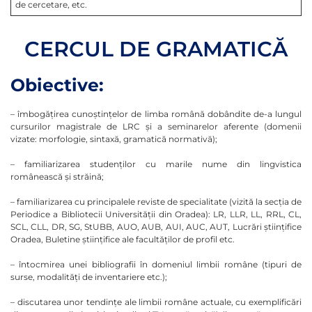
de cercetare, etc.
CERCUL DE GRAMATICĂ
Obiective:
– îmbogăţirea cunoştinţelor de limba română dobândite de-a lungul
cursurilor magistrale de LRC şi a seminarelor aferente (domenii
vizate: morfologie, sintaxă, gramatică normativă);
– familiarizarea studenţilor cu marile nume din lingvistica
românească şi străină;
– familiarizarea cu principalele reviste de specialitate (vizită la secţia de
Periodice a Bibliotecii Universităţii din Oradea): LR, LLR, LL, RRL, CL,
SCL, CLL, DR, SG, StUBB, AUO, AUB, AUI, AUC, AUT, Lucrări ştiinţifice
Oradea, Buletine ştiinţifice ale facultăţilor de profil etc.
– întocmirea unei bibliografii în domeniul limbii române (tipuri de
surse, modalităţi de inventariere etc.);
– discutarea unor tendinţe ale limbii române actuale, cu exemplificări