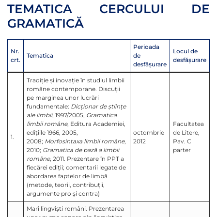
TEMATICA CERCULUI DE
GRAMATICĂ
Perioada
Nr.
Locul de
Tematica
de
crt.
desfăşurare
desfăşurare
Tradiţie şi inovaţie în studiul limbii
române contemporane. Discuţii
pe marginea unor lucrări
fundamentale:
Dicţionar de ştiinţe
ale limbii
, 1997/2005,
Gramatica
limbii române
, Editura Academiei,
Facultatea
ediţiile 1966, 2005,
octombrie
de Litere,
1.
2008;
Morfosintaxa limbii române
,
2012
Pav. C
2010;
Gramatica de bază a limbii
parter
române
, 2011. Prezentare în PPT a
fiecărei ediţii; comentarii legate de
abordarea faptelor de limbă
(metode, teorii, contribuţii,
argumente pro şi contra)
Mari lingvişti români. Prezentarea