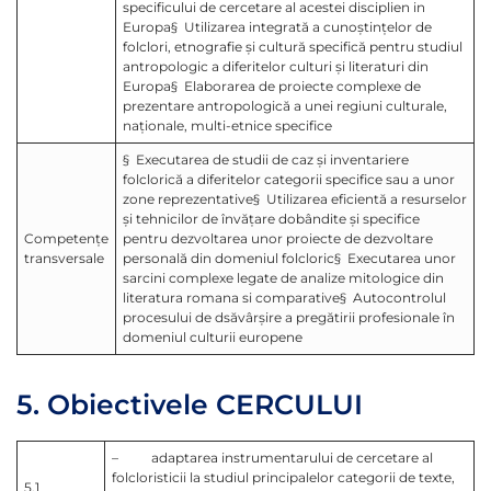
specificului de cercetare al acestei disciplien in
Europa§ Utilizarea integrată a cunoştinţelor de
folclori, etnografie şi cultură specifică pentru studiul
antropologic a diferitelor culturi şi literaturi din
Europa§ Elaborarea de proiecte complexe de
prezentare antropologică a unei regiuni culturale,
naţionale, multi-etnice specifice
§ Executarea de studii de caz şi inventariere
folclorică a diferitelor categorii specifice sau a unor
zone reprezentative§ Utilizarea eficientă a resurselor
şi tehnicilor de învăţare dobândite şi specifice
Competenţe
pentru dezvoltarea unor proiecte de dezvoltare
transversale
personală din domeniul folcloric§ Executarea unor
sarcini complexe legate de analize mitologice din
literatura romana si comparative§ Autocontrolul
procesului de dsăvârşire a pregătirii profesionale în
domeniul culturii europene
5. Obiectivele CERCULUI
– adaptarea instrumentarului de cercetare al
folcloristicii la studiul principalelor categorii de texte,
5.1