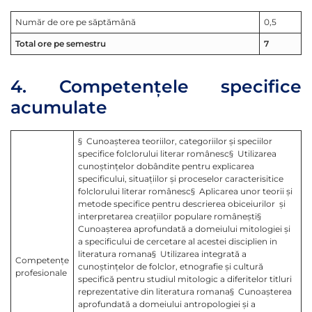
Număr de ore pe săptămână
0,5
Total ore pe semestru
7
4. Competenţele specifice
acumulate
§ Cunoaşterea teoriilor, categoriilor şi speciilor
specifice folclorului literar românesc§ Utilizarea
cunoştinţelor dobândite pentru explicarea
specificului, situaţiilor şi proceselor caracterisitice
folclorului literar românesc§ Aplicarea unor teorii şi
metode specifice pentru descrierea obiceiurilor şi
interpretarea creaţiilor populare româneşti§
Cunoaşterea aprofundată a domeiului mitologiei şi
a specificului de cercetare al acestei disciplien in
literatura romana§ Utilizarea integrată a
Competenţe
cunoştinţelor de folclor, etnografie şi cultură
profesionale
specifică pentru studiul mitologic a diferitelor titluri
reprezentative din literatura romana§ Cunoaşterea
aprofundată a domeiului antropologiei şi a