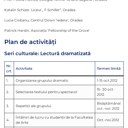
Katalin Schizer, Liceul „ F.Schiller”, Oradea
Lucia Ciobanu, Centrul Down ‘Iedera’, Oradea
Patrick Hardin, Asociaţia ‘Fellowship of the Grove’
Plan de activităţi
Seri culturale: Lectură dramatizată
Nr.
Activitate
Termen limită
crt.
1.
Organizarea grupului dramatic
1-15 oct.2012
15- 30 oct.
2.
Selectarea textului pentru spectacol
2012
Bisăptămânal
3.
Repetiţii ale grupului
oct.-noi. 2012
Întâlniri de lucru cu studenţii de la Facultatea
4.
Oct.-noi.2012
de Arte