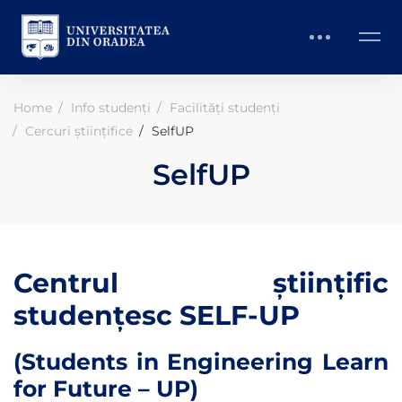
Home
Info studenți
Facilități studenți
Cercuri științifice
SelfUP
SelfUP
Centrul științific
studențesc SELF-UP
(Students in Engineering Learn
for Future – UP)