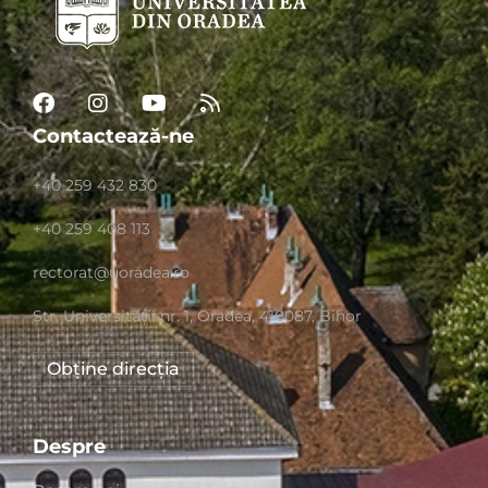
Contactează-ne
+40 259 432 830
+40 259 408 113
rectorat@uoradea.ro
Str. Universităţii nr. 1, Oradea, 410087, Bihor
Obține direcția
Despre