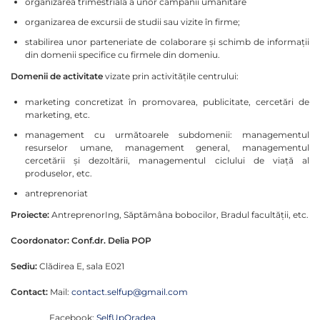
organizarea trimestrială a unor campanii umanitare
organizarea de excursii de studii sau vizite în firme;
stabilirea unor parteneriate de colaborare și schimb de informații
din domenii specifice cu firmele din domeniu.
Domenii de activitate
vizate prin activitățile centrului:
marketing concretizat în promovarea, publicitate, cercetări de
marketing, etc.
management cu următoarele subdomenii: managementul
resurselor umane, management general, managementul
cercetării și dezoltării, managementul ciclului de viață al
produselor, etc.
antreprenoriat
Proiecte:
AntreprenorIng, Săptămâna bobocilor, Bradul facultății, etc.
Coordonator: Conf.dr. Delia POP
Sediu:
Clădirea E, sala E021
Contact:
Mail:
contact.selfup@gmail.com
Facebook:
SelfUpOradea