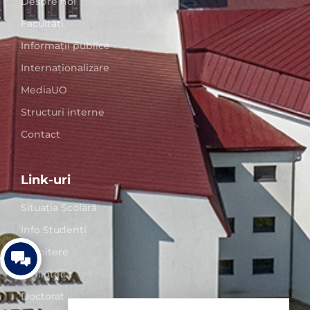
Despre noi
Facultăți
Informații publice
Internaționalizare
MediaUO
Structuri interne
Contact
Link-uri
Situaţia Școlară
Info Studenți
Admitere
Biblioteca
Doctorat