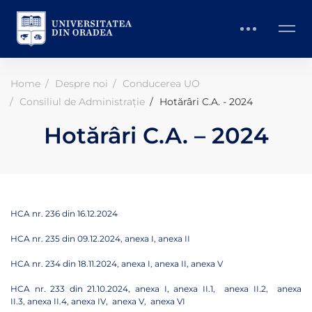
Home
Despre noi
Conducerea UO
Consiliul de Administrație
Hotărâri C.A. - 2024
Hotărâri C.A. – 2024
HCA nr. 236 din 16.12.2024
HCA nr. 235 din 09.12.2024
,
anexa I
,
anexa II
HCA nr. 234 din 18.11.2024
,
anexa I
,
anexa II
,
anexa V
HCA nr. 233 din 21.10.2024
,
anexa I
,
anexa II.1
,
anexa II.2
,
anexa
II.3
,
anexa II.4
,
anexa IV
,
anexa V
,
anexa VI