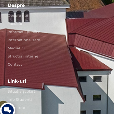
Despre
Despre noi
Facultăți
Informații publice
Internaționalizare
MediaUO
Structuri interne
Contact
Link-uri
Situaţia Școlară
Info Studenți
Admitere