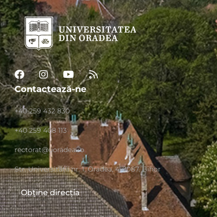
Contactează-ne
+40 259 432 830
+40 259 408 113
rectorat@uoradea.ro
Str. Universităţii nr. 1, Oradea, 410087, Bihor
Obține direcția