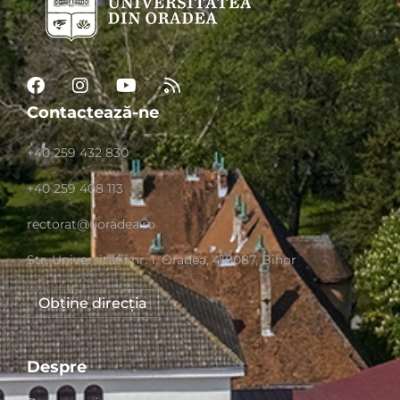
Contactează-ne
+40 259 432 830
+40 259 408 113
rectorat@uoradea.ro
Str. Universităţii nr. 1, Oradea, 410087, Bihor
Obține direcția
Despre