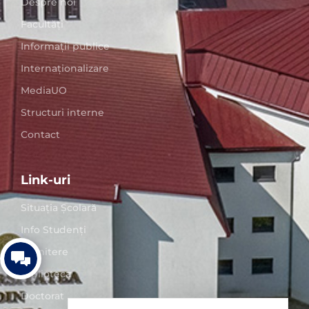
Despre noi
Facultăți
Informații publice
Internaționalizare
MediaUO
Structuri interne
Contact
Link-uri
Situaţia Școlară
Info Studenți
Admitere
Biblioteca
Doctorat