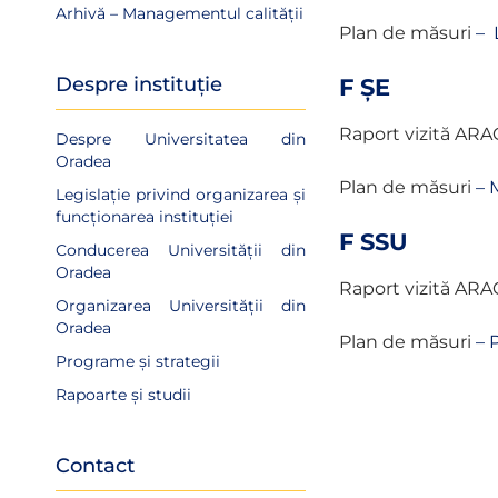
Arhivă – Managementul calității
Plan de măsuri
–
Despre instituție
F ȘE
Raport vizită ARA
Despre Universitatea din
Oradea
Plan de măsuri
–
Legislație privind organizarea și
funcționarea instituției
F SSU
Conducerea Universității din
Oradea
Raport vizită ARA
Organizarea Universității din
Oradea
Plan de măsuri
–
P
Programe și strategii
Rapoarte și studii
Contact