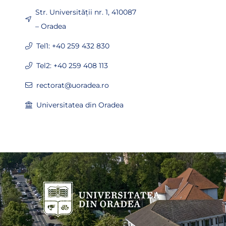
Str. Universității nr. 1, 410087
– Oradea
Tel1: +40 259 432 830
Tel2: +40 259 408 113
rectorat@uoradea.ro
Universitatea din Oradea