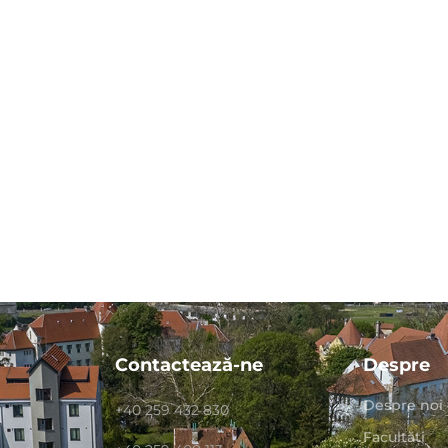
Contactează-ne
Despre
Despre noi
+40 259 432 830
Facultăți