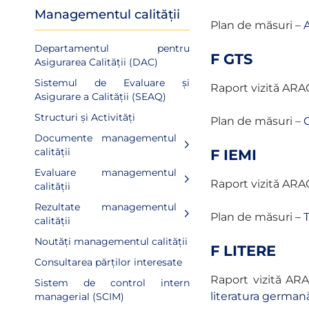
Managementul calității
Plan de măsuri –
A
Departamentul pentru
F GTS
Asigurarea Calității (DAC)
Sistemul de Evaluare și
Raport vizită ARA
Asigurare a Calității (SEAQ)
Structuri și Activități
Plan de măsuri –
G
Documente managementul
calității
F IEMI
Evaluare managementul
Raport vizită ARA
calității
Rezultate managementul
Plan de măsuri
–
T
calității
Noutăți managementul calității
F LITERE
Consultarea părților interesate
Raport vizită AR
Sistem de control intern
literatura germană
managerial (SCIM)