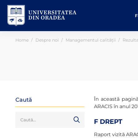
F
Home
Despre noi
Managementul calității
Rezult
În această pagină
Caută
ARACIS în anul 20
F DREPT
Raport vizită ARA