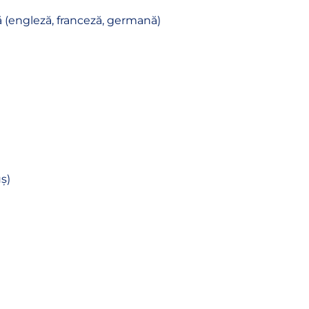
ă (engleză, franceză, germană)
ș)