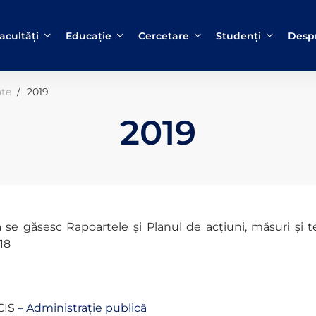
acultăți
Educație
Cercetare
Studenți
Despr
ate
2019
2019
 se găsesc Rapoartele și Planul de acțiuni, măsuri și
18
CIS
–
Administrație publică