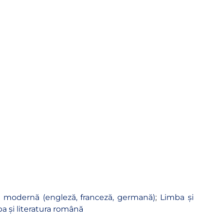
ră modernă (engleză, franceză, germană)
;
Limba și
a și literatura română