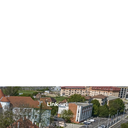
Link-uri
Situaţia Școlară
Info Studenți