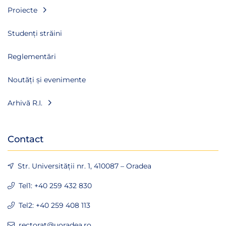
Proiecte
Studenți străini
Reglementări
Noutăți și evenimente
Arhivă R.I.
Contact
Str. Universității nr. 1, 410087 – Oradea
Tel1: +40 259 432 830
Tel2: +40 259 408 113
rectorat@uoradea.ro