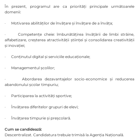
În prezent, programul are ca priorități principale următoarele
domenii:
· Motivarea abilităților de învățare și învățare de a învăța;
· Competențe cheie: îmbunătățirea învățării de limbi străine,
alfabetizare, creșterea atractivității științei și consolidarea creativității
și inovației;
· Conținutul digital și serviciile educaționale;
· Managementul școlilor;
· Abordarea dezavantajelor socio-economice și reducerea
abandonului școlar timpuriu;
· Participarea la activități sportive;
· Învățarea diferitelor grupuri de elevi;
· Învățarea timpurie și preșcolară.
Cum se candidează:
Descentralizat. Candidatura trebuie trimisă la Agenția Națională.