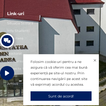
Link-uri
Situaţia Școlară
Info Studenți
Admitere
Biblioteca
Doctorat
Concursuri posturi
Folosim cookie-uri pentru a ne
asigura că vă oferim cea mai bună
Proiecte UO
experiență pe site-ul nostru. Prin
GDPR
continuarea navigării pe acest site
Arhivă
vă exprimați acordul cu acestea.
Sunt de acord!
© 2025 Universitatea din Oradea. Toate drepturile rezervate