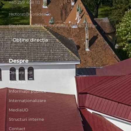
+40 259 408 113
rectorat@uoradea.ro
Str. Universităţii nr. 1, Oradea, 410087, Bihor
Obține direcția
Despre
Despre noi
Facultăți
Informații publice
Internaționalizare
MediaUO
Structuri interne
Contact