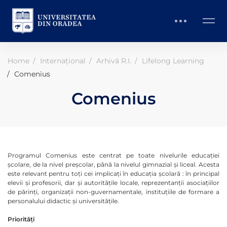
Home
Internațional
Arhivă R.I.
Lifelong Learning
Comenius
Comenius
Programul Comenius este centrat pe toate nivelurile educației
școlare, de la nivel preșcolar, până la nivelul gimnazial și liceal. Acesta
este relevant pentru toți cei implicați în educația școlară : în principal
elevii și profesorii, dar și autoritățile locale, reprezentanții asociațiilor
de părinți, organizații non-guvernamentale, instituțiile de formare a
personalului didactic și universitățile.
Priorități