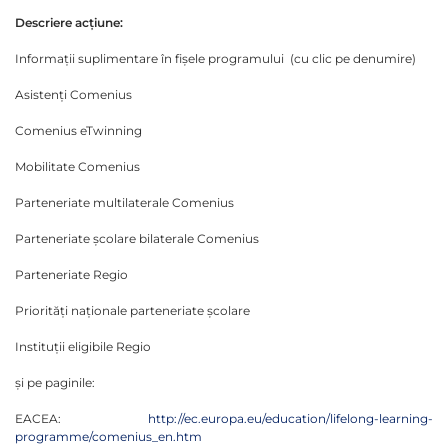
Descriere acțiune:
Informații suplimentare în fișele programului (cu clic pe denumire)
Asistenți Comenius
Comenius eTwinning
Mobilitate Comenius
Parteneriate multilaterale Comenius
Parteneriate școlare bilaterale Comenius
Parteneriate Regio
Priorități naționale parteneriate școlare
Instituții eligibile Regio
și pe paginile:
EACEA:
http://ec.europa.eu/education/lifelong-learning-
programme/comenius_en.htm