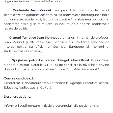
organizează acest tip de reflecție prin:
·
Conferințe
Jean Monnet
care permit factorilor de decizie să
beneficieze de gândirea academică, să promoveze interacțiunea între
comunitatea academică, factorii de decizie în elaborarea politicilor și
societatea civilă și să stimuleze un nou fel de a aborda problemele
legate de politici;
·
Grupuri Tematice Jean Monnet
cu un anumit număr de profesori
Jean Monnet și alți intelectuali pentru a discuta teme specifice de
interes politic cu oficiali ai Comisiei Europene și membri ai
Parlamentului European;
·
Sprijinirea politicilor privind dialogul intercultural
: Oficiul Jean
Monnet a asistat lucrările „Grupului de consiliere la nivel înalt privind
dialogul dintre popoare și culture în zona Euro-Mediteraneană”.
Cum se candidează:
Centralizat. Candidatura trebuie trimisă la Agenția Executivă pentru
Educație, Audiovizual și Cultură.
Descriere acțiune:
Informații suplimentare în fișele programului (clic pe denumire):