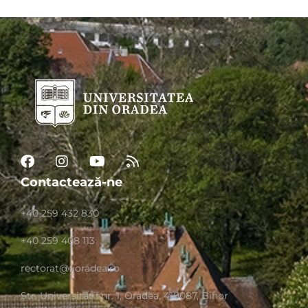
Contactează-ne
+40 259 432 830
+40 259 408 113
rectorat@uoradea.ro
Str. Universităţii nr. 1, Oradea, 410087, Bihor