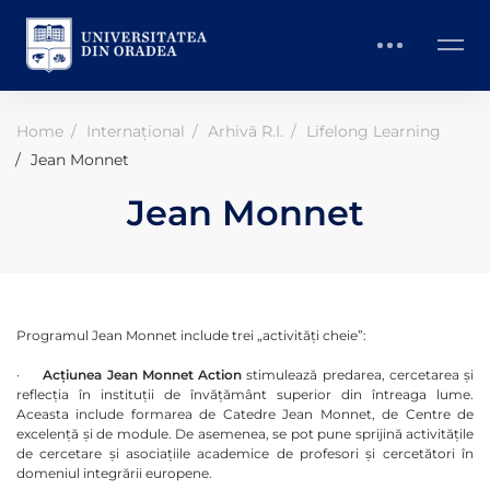
Home
Internațional
Arhivă R.I.
Lifelong Learning
Jean Monnet
Jean Monnet
Programul Jean Monnet include trei „activități cheie”:
·
Acțiunea Jean Monnet Action
stimulează predarea, cercetarea și
reflecția în instituții de învățământ superior din întreaga lume.
Aceasta include formarea de Catedre Jean Monnet, de Centre de
excelență și de module. De asemenea, se pot pune sprijină activitățile
de cercetare și asociațiile academice de profesori și cercetători în
domeniul integrării europene.