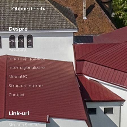
Obține direcția
Despre
Despre noi
Facultăți
Informații publice
Internaționalizare
MediaUO
Structuri interne
Contact
Link-uri
Situaţia Școlară