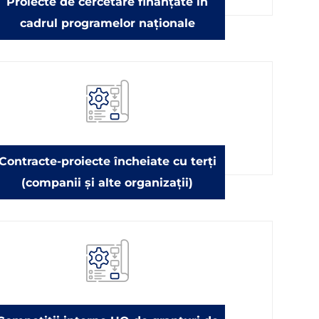
Proiecte de cercetare finanțate în
cadrul programelor naționale
Contracte-proiecte încheiate cu terți
(companii și alte organizații)