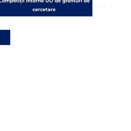
Competiții interne UO de granturi de
cercetare