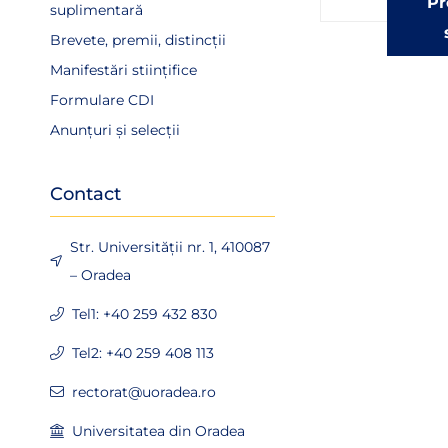
Pr
suplimentară
Brevete, premii, distincții
Manifestări stiințifice
Formulare CDI
Anunțuri și selecții
Contact
Str. Universității nr. 1, 410087
– Oradea
Tel1: +40 259 432 830
Tel2: +40 259 408 113
rectorat@uoradea.ro
Universitatea din Oradea