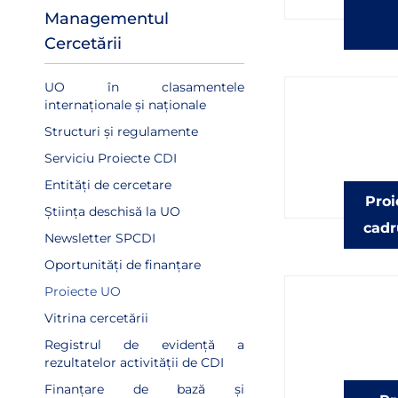
Managementul
Cercetării
UO în clasamentele
internaționale și naționale
Structuri și regulamente
Serviciu Proiecte CDI
Entități de cercetare
Proi
Știința deschisă la UO
cadr
Newsletter SPCDI
Oportunități de finanțare
Proiecte UO
Vitrina cercetării
Registrul de evidență a
rezultatelor activității de CDI
Finanțare de bază și