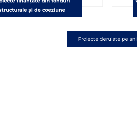
oiecte finanțate din fonduri
structurale și de coeziune
Proiecte derulate pe ani