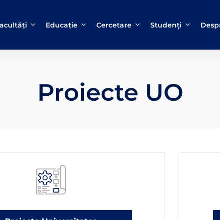
acultăți
Educație
Cercetare
Studenți
Despr
Proiecte UO