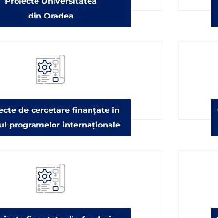
Proiecte Universitatea
din Oradea
ecte de cercetare finanțate în
ul programelor internaționale