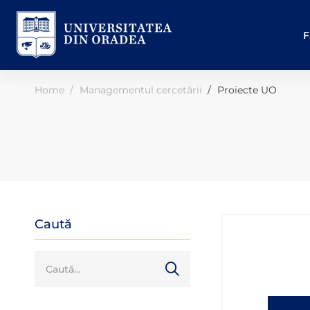
F
Home
Managementul cercetării
Proiecte UO
Caută