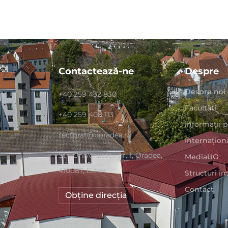
Contactează-ne
Despre
Despre noi
+40 259 432 830
Facultăți
+40 259 408 113
Informații 
rectorat@uoradea.ro
Internațion
Str. Universităţii nr. 1, Oradea,
MediaUO
410087, Bihor
Structuri i
Contact
Obține direcția