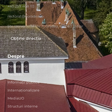
+40 259 408 113
rectorat@uoradea.ro
Str. Universităţii nr. 1, Oradea, 410087, Bihor
Obține direcția
Despre
Despre noi
Facultăți
Informații publice
Internaționalizare
MediaUO
Structuri interne