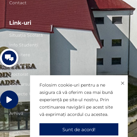
Contact
Link-uri
Situaţia Școlară
Info Studenți
Admitere
Biblioteca
Doctorat
Concursuri posturi
Folosim cookie-uri pentru a ne
asigura că vă oferim cea mai bună
Proiecte UO
experiență pe site-ul nostru. Prin
GDPR
continuarea navigării pe acest site
Arhivă
vă exprimați acordul cu acestea.
Sunt de acord!
© 2025 Universitatea din Oradea. Toate drepturile rezervate