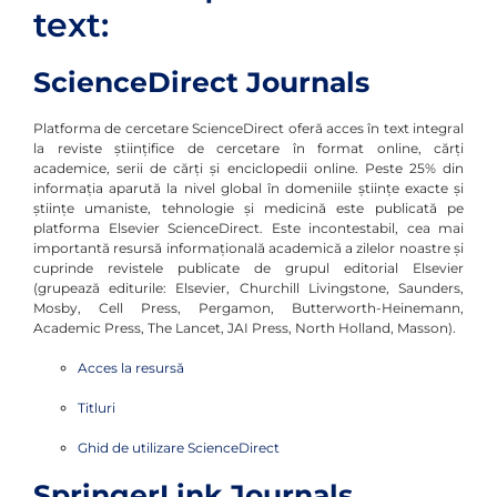
text:
ScienceDirect Journals
Platforma de cercetare ScienceDirect oferă acces în text integral
la reviste ştiinţifice de cercetare în format online, cărţi
academice, serii de cărţi şi enciclopedii online. Peste 25% din
informaţia aparută la nivel global în domeniile ştiinţe exacte şi
ştiinţe umaniste, tehnologie şi medicină este publicată pe
platforma Elsevier ScienceDirect. Este incontestabil, cea mai
importantă resursă informaţională academică a zilelor noastre şi
cuprinde revistele publicate de grupul editorial Elsevier
(grupează editurile: Elsevier, Churchill Livingstone, Saunders,
Mosby, Cell Press, Pergamon, Butterworth-Heinemann,
Academic Press, The Lancet, JAI Press, North Holland, Masson).
Acces la resursă
Titluri
Ghid de utilizare ScienceDirect
SpringerLink Journals