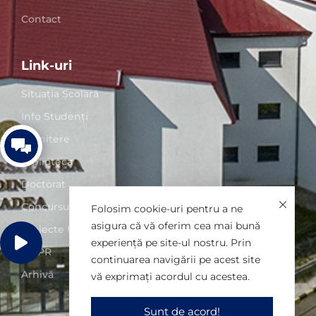
Contact
Link-uri
Situaţia Școlară
Info Studenți
Admitere
Biblioteca
Doctorat
Concursuri posturi
Folosim cookie-uri pentru a ne
asigura că vă oferim cea mai bună
Proiecte UO
experiență pe site-ul nostru. Prin
GDPR
continuarea navigării pe acest site
Arhivă
vă exprimați acordul cu acestea.
Sunt de acord!