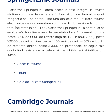
Platforma SpringerLink oferă acces în text integral la reviste
străine ştiinţifice de cercetare în format online, fără alt suport
magnetic sau pe hârtie. Este una din cele mai utilizate resurse
electronice de documentare ştiinţifice din lume şi de la noi din
ţară. Înfiinţată în anul 1996, platforma SpringerLink a continuat să
evolueze în funcţie de nevoile cercetătorilor şi în prezent conţine
peste 2860 de titluri de reviste (faţă de 1551 în anul 2006), peste
169500 de cărţi online, peste 4400 serii de cărti şi 307 de lucrări
de referinţă online, peste 34000 de protocoale, colecţiile sale
conţinând reviste de la cele mai mari biblioteci ştiinţifice din
lume.
Acces la resursă
Titluri
Ghid de utilizare SpringerLink
Cambridge Journals
Platforma online de reviste Cambridge Journals oferă acces la