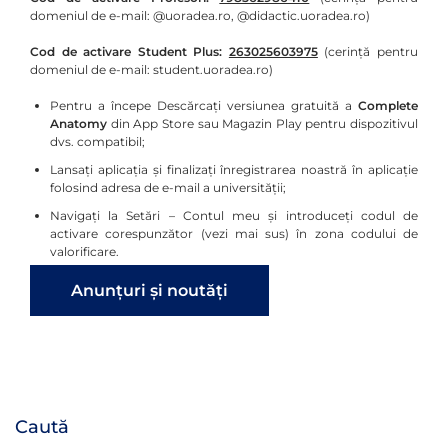
domeniul de e-mail: @uoradea.ro, @didactic.uoradea.ro)
Cod de activare Student Plus:
263025603975
(cerință pentru
domeniul de e-mail: student.uoradea.ro)
Pentru a începe Descărcați versiunea gratuită a
Complete
Anatomy
din App Store sau Magazin Play pentru dispozitivul
dvs. compatibil;
Lansați aplicația și finalizați înregistrarea noastră în aplicație
folosind adresa de e-mail a universității;
Navigați la Setări – Contul meu și introduceți codul de
activare corespunzător (vezi mai sus) în zona codului de
valorificare.
Anunțuri și noutăți
Caută