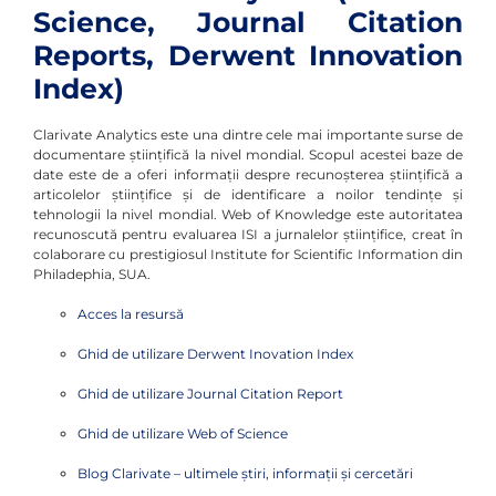
Science, Journal Citation
Reports, Derwent Innovation
Index)
Clarivate Analytics este una dintre cele mai importante surse de
documentare ştiinţifică la nivel mondial. Scopul acestei baze de
date este de a oferi informaţii despre recunoşterea ştiinţifică a
articolelor ştiinţifice şi de identificare a noilor tendinţe şi
tehnologii la nivel mondial. Web of Knowledge este autoritatea
recunoscută pentru evaluarea ISI a jurnalelor ştiinţifice, creat în
colaborare cu prestigiosul Institute for Scientific Information din
Philadephia, SUA.
Acces la resursă
Ghid de utilizare Derwent Inovation Index
Ghid de utilizare Journal Citation Report
Ghid de utilizare Web of Science
Blog Clarivate –
ultimele știri, informații și cercetări