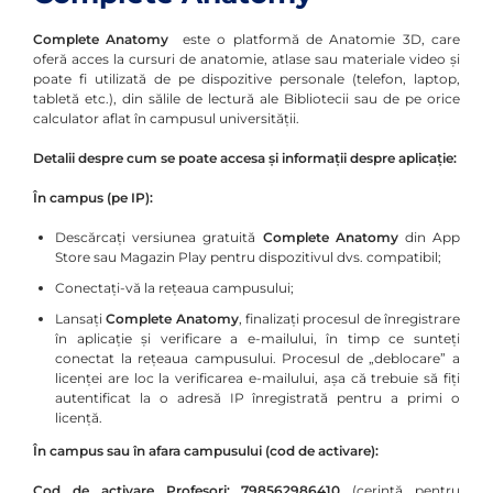
Complete Anatomy
este o platformă de Anatomie 3D, care
oferă acces la cursuri de anatomie, atlase sau materiale video și
poate fi utilizată de pe dispozitive personale (telefon, laptop,
tabletă etc.), din sălile de lectură ale Bibliotecii sau de pe orice
calculator aflat în campusul universității.
Detalii despre cum se poate accesa și informații despre aplicație:
În campus (pe IP):
Descărcați versiunea gratuită
Complete Anatomy
din App
Store sau Magazin Play pentru dispozitivul dvs. compatibil;
Conectați-vă la rețeaua campusului;
Lansați
Complete Anatomy
, finalizați procesul de înregistrare
în aplicație și verificare a e-mailului, în timp ce sunteți
conectat la rețeaua campusului. Procesul de „deblocare” a
licenței are loc la verificarea e-mailului, așa că trebuie să fiți
autentificat la o adresă IP înregistrată pentru a primi o
licență.
În campus sau în afara campusului (cod de activare):
Cod de activare Profesori:
798562986410
(cerință pentru