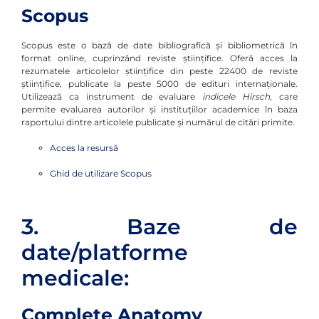
Scopus
Scopus este o bază de date bibliografică şi bibliometrică în
format online, cuprinzând reviste ştiinţifice. Oferă acces la
rezumatele articolelor ştiinţifice din peste 22400 de reviste
ştiinţifice, publicate la peste 5000 de edituri internaţionale.
Utilizează ca instrument de evaluare
indicele Hirsch
, care
permite evaluarea autorilor şi instituţiilor academice în baza
raportului dintre articolele publicate şi numărul de citări primite.
Acces la resursă
Ghid de utilizare Scopus
3. Baze de
date/platforme
medicale:
Complete Anatomy