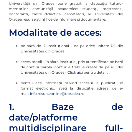
Universităţii din Oradea pune gratuit la dispoziţia tuturor
membrilor comunităţii academice: studenţi, masteranzi,
doctoranzi, cadre didactice, cercetători, ai Universităţii din
Oradea resurse ştiinţifice de informare şi documentare.
Modalitate de acces:
pe bază de IP instituţional – de pe orice unitate PC din
Universitatea din Oradea;
acces mobil – în afara instituţiei, prin autentificare pe bază
de cont şi parolă (conturile trebuie create de pe PC din
Universitatea din Oradea). Click
aici
pentru detalii;
pentru alte informații privind accesul la publicații în
format electronic, aveți la dispoziție adresa de e-
mail:
info.resurseonline@uoradea.ro
1. Baze de
date/platforme
multidisciplinare full-