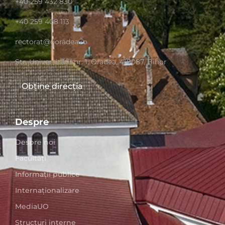
+40 259 432 830
+40 259 408 113
rectorat@uoradea.ro
Str. Universităţii nr. 1, Oradea, 410087, Bihor
Obține direcția
Despre
Despre noi
Facultăți
Informații publice
Internaționalizare
MediaUO
Structuri interne