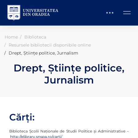
Home
Biblioteca
​Resursele bibliotecii disponibile online
Drept, Științe politice, Jurnalism
Drept, Științe politice,
Jurnalism
Cărți:
Biblioteca Școlii Naționale de Studii Politice și Administrative –
http://elibrary.snspa.ro/carti/