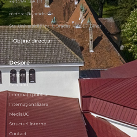
+40 259 408 113
rectorat@uoradea.ro
Str. Universităţii nr. 1, Oradea, 410087, Bihor
Obține direcția
Despre
Despre noi
Facultăți
Informații publice
Internaționalizare
MediaUO
Structuri interne
Contact