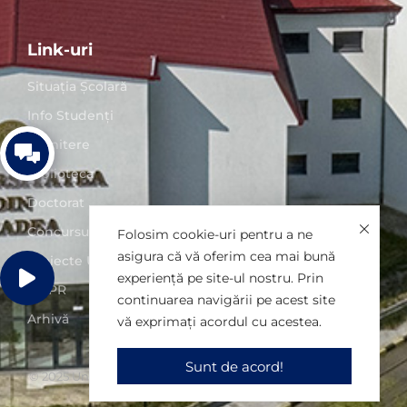
Link-uri
Situaţia Școlară
Info Studenți
Admitere
Biblioteca
Doctorat
Concursuri posturi
Folosim cookie-uri pentru a ne
asigura că vă oferim cea mai bună
Proiecte UO
experiență pe site-ul nostru. Prin
GDPR
continuarea navigării pe acest site
Arhivă
vă exprimați acordul cu acestea.
Sunt de acord!
© 2025 Universitatea din Oradea. Toate drepturile rezervate