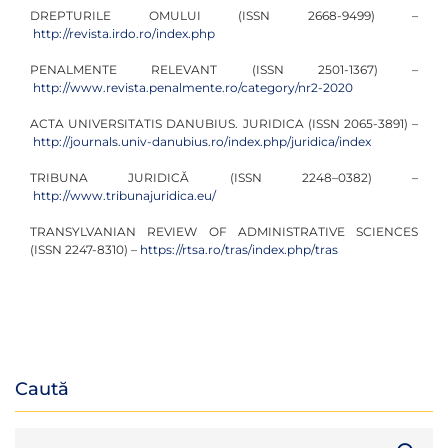
DREPTURILE OMULUI (ISSN 2668-9499) –
http://revista.irdo.ro/index.php
PENALMENTE RELEVANT (ISSN 2501-1367) –
http://www.revista.penalmente.ro/category/nr2-2020
ACTA UNIVERSITATIS DANUBIUS. JURIDICA (ISSN 2065-3891) –
http://journals.univ-danubius.ro/index.php/juridica/index
TRIBUNA JURIDICĂ (ISSN 2248–0382) –
http://www.tribunajuridica.eu/
TRANSYLVANIAN REVIEW OF ADMINISTRATIVE SCIENCES
(ISSN 2247-8310) –
https://rtsa.ro/tras/index.php/tras
Caută