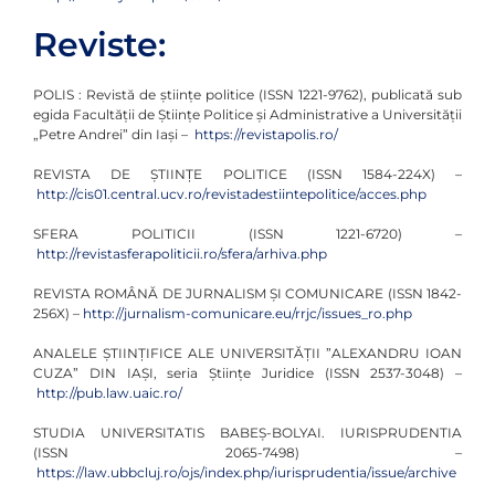
Reviste:
POLIS : Revistă de științe politice (ISSN 1221-9762), publicată sub
egida Facultății de Științe Politice și Administrative a Universității
„Petre Andrei” din Iași –
https://revistapolis.ro/
REVISTA DE ȘTIINȚE POLITICE (ISSN 1584-224X) –
http://cis01.central.ucv.ro/revistadestiintepolitice/acces.php
SFERA POLITICII (ISSN 1221-6720) –
http://revistasferapoliticii.ro/sfera/arhiva.php
REVISTA ROMÂNĂ DE JURNALISM ȘI COMUNICARE (ISSN 1842-
256X) –
http://jurnalism-comunicare.eu/rrjc/issues_ro.php
ANALELE ȘTIINȚIFICE ALE UNIVERSITĂŢII ”ALEXANDRU IOAN
CUZA” DIN IAȘI, seria Ştiinţe Juridice (ISSN 2537-3048) –
http://pub.law.uaic.ro/
STUDIA UNIVERSITATIS BABEȘ-BOLYAI. IURISPRUDENTIA
(ISSN 2065-7498) –
https://law.ubbcluj.ro/ojs/index.php/iurisprudentia/issue/archive