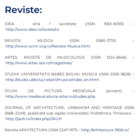
Reviste:
IDEA : artă + societate (ISSN 1583–8293) –
http://www.idea.ro/revista/ro
REVISTA MUZICA (ISSN 0580-3713) –
http://www.ucmr.org.ro/Revista-Muzica.html
ARTES: REVISTĂ DE MUZICOLOGIE (ISSN 1224-6646) –
http://www.artes-iasi.ro/magazines/
STUDIA UNIVERSITATIS BABES BOLYAI. MUSICA (ISSN 2065-9628) –
http://studia.ubbcluj.ro/serii/musica/index_en.html
STUDII DE PICTURĂ MEDIEVALĂ (proiect) –
http://www.medieval.istoria-artei.ro/studies.php
JOURNAL OF ARCHITECTURE, URBANISM AND HERITAGE (ISSN
2668-2249), publicată sub egida Universităţii Politehnica Timișoara –
http://jauh.ro/index.php/JAUH
Revista ARHITECTURA (ISSN 2247–9171) –
http://arhitectura-1906.ro/