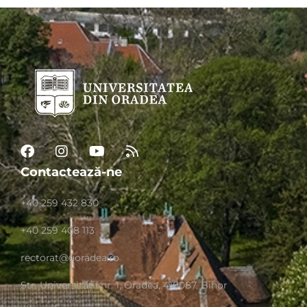
Contactează-ne
+40 259 432 830
+40 259 408 113
rectorat@uoradea.ro
Str. Universităţii nr. 1, Oradea, 410087, Bihor