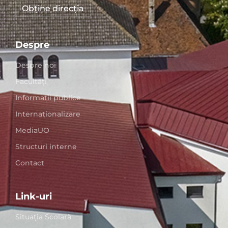
Obține direcția
Despre
Despre noi
Facultăți
Informații publice
Internaționalizare
MediaUO
Structuri interne
Contact
Link-uri
Situaţia Școlară