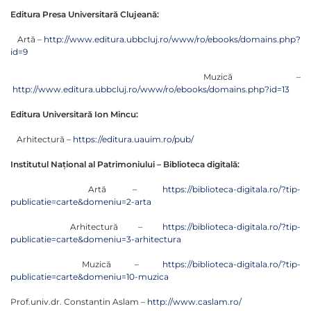
Editura Presa Universitară Clujeană:
Artă –
http://www.editura.ubbcluj.ro/www/ro/ebooks/domains.php?
id=9
Muzică –
http://www.editura.ubbcluj.ro/www/ro/ebooks/domains.php?id=13
Editura Universitară Ion Mincu:
Arhitectură –
https://editura.uauim.ro/pub/
Institutul Național al Patrimoniului – Biblioteca digitală:
Artă –
https://biblioteca-digitala.ro/?tip-
publicatie=carte&domeniu=2-arta
Arhitectură –
https://biblioteca-digitala.ro/?tip-
publicatie=carte&domeniu=3-arhitectura
Muzică –
https://biblioteca-digitala.ro/?tip-
publicatie=carte&domeniu=10-muzica
Prof.univ.dr. Constantin Aslam –
http://www.caslam.ro/