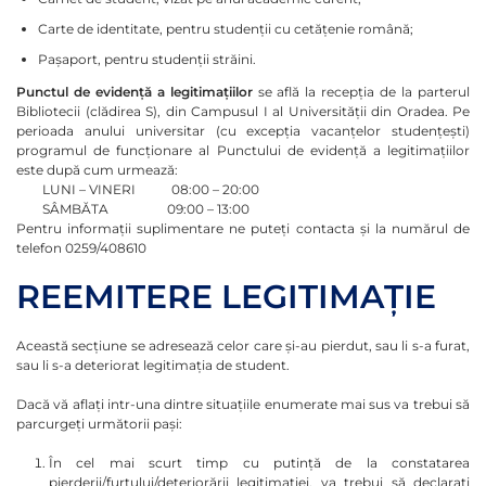
Carte de identitate, pentru studenții cu cetățenie română;
Pașaport, pentru studenții străini.
Punctul de evidență a legitimațiilor
se află la recepția de la parterul
Bibliotecii (clădirea S), din Campusul I al Universității din Oradea. Pe
perioada anului universitar (cu excepția vacanțelor studențești)
programul de funcționare al Punctului de evidență a legitimațiilor
este după cum urmează:
LUNI – VINERI 08:00 – 20:00
SÂMBĂTA 09:00 – 13:00
Pentru informații suplimentare ne puteți contacta și la numărul de
telefon 0259/408610
REEMITERE LEGITIMAȚIE
Această secțiune se adresează celor care și-au pierdut, sau li s-a furat,
sau li s-a deteriorat legitimația de student.
Dacă vă aflați intr-una dintre situațiile enumerate mai sus va trebui să
parcurgeți următorii pași:
În cel mai scurt timp cu putință de la constatarea
pierderii/furtului/deteriorării legitimației, va trebui să declarați