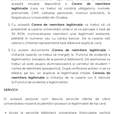
această situație, depunând o
Cerere de reemitere
legitimație
(care va trebui să conțină obligatoriu numele,
prenumele, CNP, calitatea persoanei, motivul solicitării), la
Registratura Universității din Oradea;
Cu această
Cerere de reemitere legitimație
va trebui să vă
prezentați la caseria universității unde vi se va percepe o taxă de
30 RON, contravaloarea reemiterii unei legitimații existente,
plătibilă în numerar sau cu cardul bancar. De la caserie veți
obține o chitanță reprezentând taxă eliberare duplicat card;
Cu aceste documente (
Cerere de reemitere legitimație
+
chitanță caserie) va trebui să mergeți la Punctul de evidență a
legitimațiilor (recepția de la parterul bibliotecii). De asemenea va
trebui să aveți asupra dumneavoastră și carnetul de student +
cartea de identitate (pasaportul). După verificarea actelor vi se va
elibera, pe loc, un duplicat al legitimației inițiale.
Cererea de
reemitere legitimație
și chitanța de la caserie vor fi reținute
la Punctul de evidență a legitimațiilor.
SERVICII
În această secțiune vom descrie serviciile oferite de către
universitatea noastră studenților posesori ai legitimației de tip card.
Acces la serviciile bibliotecii universitare (înlocuiește vechiul