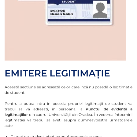
EMITERE LEGITIMAȚIE
Această secțiune se adresează celor care încă nu posedă o legitimație
de student.
Pentru a putea intra în posesia propriei legitimații de student va
trebui să vă adresați, în persoană, la
Punctul de evidență a
legitimațiilor
din cadrul Universității din Oradea. În vederea întocmirii
legitimației va trebui să aveți asupra dumneavoastră următoarele
acte:
Carnet de student, vizat pe anul academic curent;