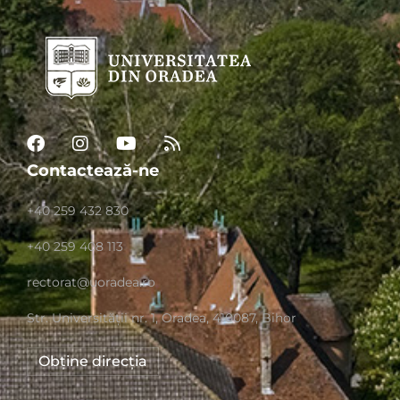
Contactează-ne
+40 259 432 830
+40 259 408 113
rectorat@uoradea.ro
Str. Universităţii nr. 1, Oradea, 410087, Bihor
Obține direcția