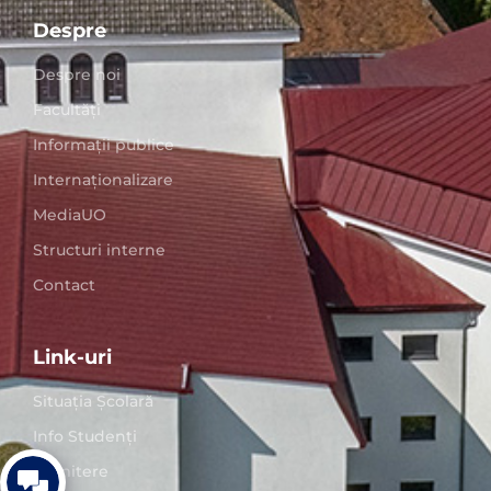
Despre
Despre noi
Facultăți
Informații publice
Internaționalizare
MediaUO
Structuri interne
Contact
Link-uri
Situaţia Școlară
Info Studenți
Admitere