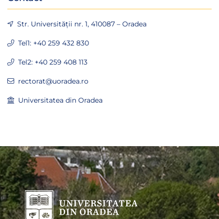
Str. Universității nr. 1, 410087 – Oradea
Tel1: +40 259 432 830
Tel2: +40 259 408 113
rectorat@uoradea.ro
Universitatea din Oradea